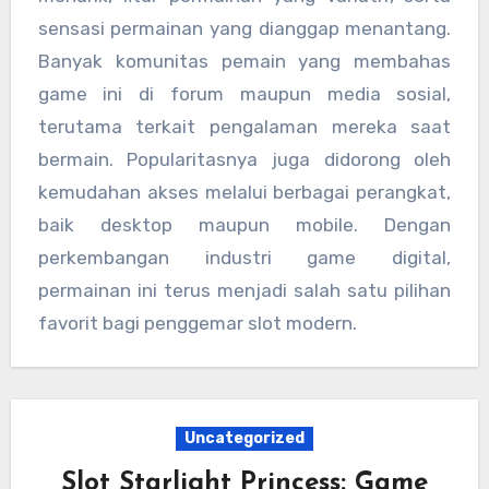
sensasi permainan yang dianggap menantang.
Banyak komunitas pemain yang membahas
game ini di forum maupun media sosial,
terutama terkait pengalaman mereka saat
bermain. Popularitasnya juga didorong oleh
kemudahan akses melalui berbagai perangkat,
baik desktop maupun mobile. Dengan
perkembangan industri game digital,
permainan ini terus menjadi salah satu pilihan
favorit bagi penggemar slot modern.
Uncategorized
Slot Starlight Princess: Game