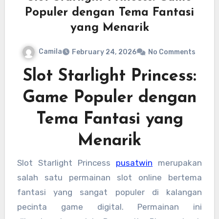
Populer dengan Tema Fantasi
yang Menarik
Camila
February 24, 2026
No Comments
Slot Starlight Princess:
Game Populer dengan
Tema Fantasi yang
Menarik
Slot Starlight Princess
pusatwin
merupakan
salah satu permainan slot online bertema
fantasi yang sangat populer di kalangan
pecinta game digital. Permainan ini