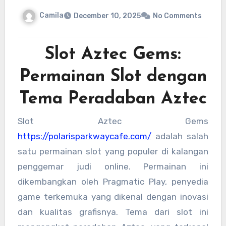
Camila
December 10, 2025
No Comments
Slot Aztec Gems:
Permainan Slot dengan
Tema Peradaban Aztec
Slot Aztec Gems
https://polarisparkwaycafe.com/
adalah salah
satu permainan slot yang populer di kalangan
penggemar judi online. Permainan ini
dikembangkan oleh Pragmatic Play, penyedia
game terkemuka yang dikenal dengan inovasi
dan kualitas grafisnya. Tema dari slot ini