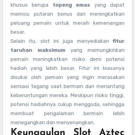
khusus berupa
topeng emas
yang dapat
memicu putaran bonus dan meningkatkan
peluang pemain untuk meraih kemenangan
besar.
Selain itu, slot ini juga menyediakan
fitur
taruhan maksimum
yang memungkinkan
pemain meningkatkan risiko demi potensi
hadiah yang lebih besar. Fitur ini biasanya
disukai oleh pemain yang ingin merasakan
sensasi tegang saat bermain dan menantang
keberuntungan mereka. Meskipun risiko tinggi,
potensi hadiahnya cukup menggoda, sehingga
membuat pengalaman bermain lebih
menegangkan dan menyenangkan.
Keunggulan Slot Aztec