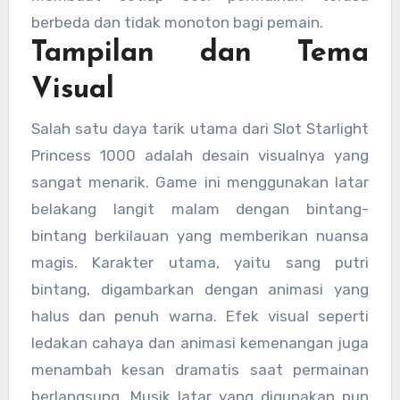
berbeda dan tidak monoton bagi pemain.
Tampilan dan Tema
Visual
Salah satu daya tarik utama dari Slot Starlight
Princess 1000 adalah desain visualnya yang
sangat menarik. Game ini menggunakan latar
belakang langit malam dengan bintang-
bintang berkilauan yang memberikan nuansa
magis. Karakter utama, yaitu sang putri
bintang, digambarkan dengan animasi yang
halus dan penuh warna. Efek visual seperti
ledakan cahaya dan animasi kemenangan juga
menambah kesan dramatis saat permainan
berlangsung. Musik latar yang digunakan pun