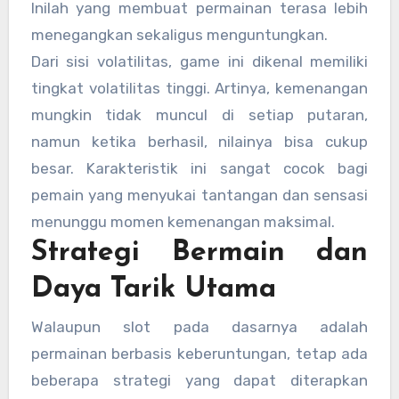
Inilah yang membuat permainan terasa lebih
menegangkan sekaligus menguntungkan.
Dari sisi volatilitas, game ini dikenal memiliki
tingkat volatilitas tinggi. Artinya, kemenangan
mungkin tidak muncul di setiap putaran,
namun ketika berhasil, nilainya bisa cukup
besar. Karakteristik ini sangat cocok bagi
pemain yang menyukai tantangan dan sensasi
menunggu momen kemenangan maksimal.
Strategi Bermain dan
Daya Tarik Utama
Walaupun slot pada dasarnya adalah
permainan berbasis keberuntungan, tetap ada
beberapa strategi yang dapat diterapkan