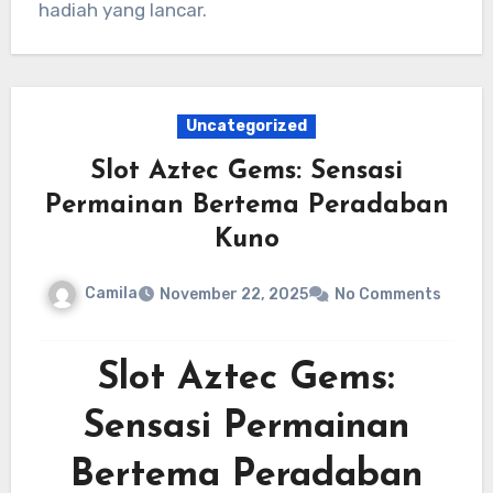
hadiah yang lancar.
Uncategorized
Slot Aztec Gems: Sensasi
Permainan Bertema Peradaban
Kuno
Camila
November 22, 2025
No Comments
Slot Aztec Gems:
Sensasi Permainan
Bertema Peradaban