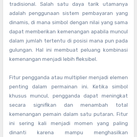
tradisional. Salah satu daya tarik utamanya
adalah penggunaan sistem pembayaran yang
dinamis, di mana simbol dengan nilai yang sama
dapat memberikan kemenangan apabila muncul
dalam jumlah tertentu di posisi mana pun pada
gulungan. Hal ini membuat peluang kombinasi
kemenangan menjadi lebih fleksibel.
Fitur pengganda atau multiplier menjadi elemen
penting dalam permainan ini. Ketika simbol
khusus muncul, pengganda dapat meningkat
secara signifikan dan menambah total
kemenangan pemain dalam satu putaran. Fitur
ini sering kali menjadi momen yang paling
dinanti karena mampu menghasilkan