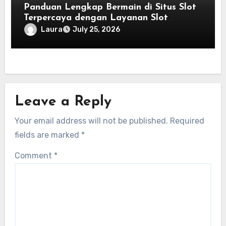
Panduan Lengkap Bermain di Situs Slot
Terpercaya dengan Layanan Slot
Deposit QRIS 5 Ribu
Laura
July 25, 2026
Leave a Reply
Your email address will not be published.
Required
fields are marked
*
Comment
*