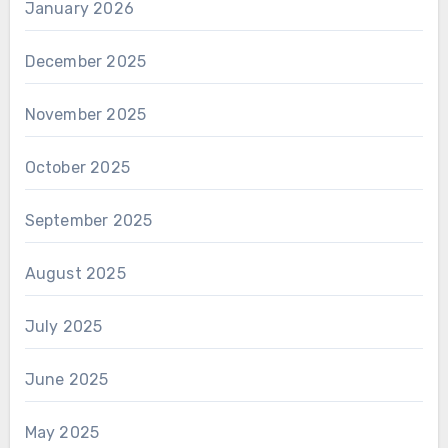
January 2026
December 2025
November 2025
October 2025
September 2025
August 2025
July 2025
June 2025
May 2025