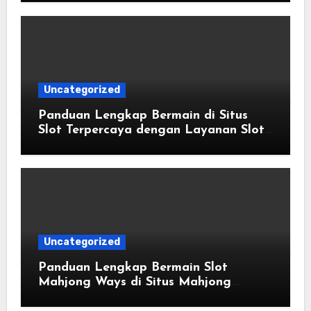
Uncategorized
Panduan Lengkap Bermain di Situs
Slot Terpercaya dengan Layanan Slot
Deposit QRIS 5 Ribu
Uncategorized
Panduan Lengkap Bermain Slot
Mahjong Ways di Situs Mahjong
Terpercaya