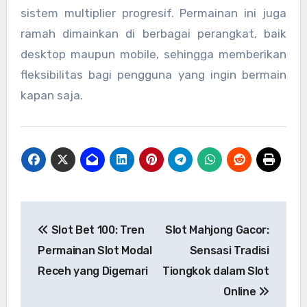
sistem multiplier progresif. Permainan ini juga
ramah dimainkan di berbagai perangkat, baik
desktop maupun mobile, sehingga memberikan
fleksibilitas bagi pengguna yang ingin bermain
kapan saja.
Post
Slot Bet 100: Tren
Slot Mahjong Gacor:
navigation
Permainan Slot Modal
Sensasi Tradisi
Receh yang Digemari
Tiongkok dalam Slot
Online