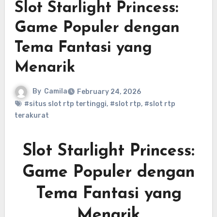
Slot Starlight Princess:
Game Populer dengan
Tema Fantasi yang
Menarik
By
Camila
February 24, 2026
#situs slot rtp tertinggi
,
#slot rtp
,
#slot rtp
terakurat
Slot Starlight Princess:
Game Populer dengan
Tema Fantasi yang
Menarik