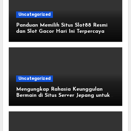
Uncategorized
Panduan Memilih Situs Slot88 Resmi
dan Slot Gacor Hari Ini Terpercaya
Uncategorized
Mengungkap Rahasia Keunggulan
Bermain di Situs Server Jepang untuk
Kemenangan Maksimal