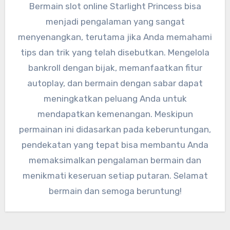
Bermain slot online Starlight Princess bisa
menjadi pengalaman yang sangat
menyenangkan, terutama jika Anda memahami
tips dan trik yang telah disebutkan. Mengelola
bankroll dengan bijak, memanfaatkan fitur
autoplay, dan bermain dengan sabar dapat
meningkatkan peluang Anda untuk
mendapatkan kemenangan. Meskipun
permainan ini didasarkan pada keberuntungan,
pendekatan yang tepat bisa membantu Anda
memaksimalkan pengalaman bermain dan
menikmati keseruan setiap putaran. Selamat
bermain dan semoga beruntung!