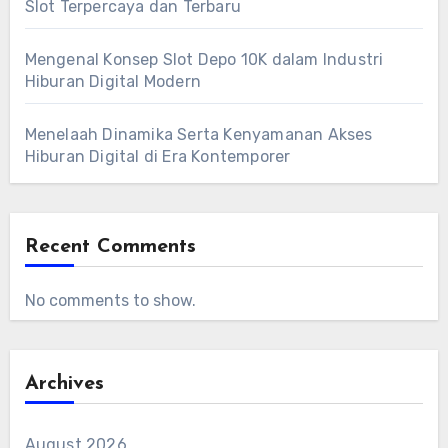
Slot Terpercaya dan Terbaru
Mengenal Konsep Slot Depo 10K dalam Industri
Hiburan Digital Modern
Menelaah Dinamika Serta Kenyamanan Akses
Hiburan Digital di Era Kontemporer
Recent Comments
No comments to show.
Archives
August 2026