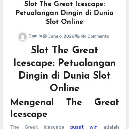
Slot The Great Icescape:
Petualangan Dingin di Dunia
Slot Online
Camila
June 6, 2026
No Comments
Slot
The Great
Icescape
: Petualangan
Dingin di Dunia Slot
Online
Mengenal The Great
Icescape
The Great Icescape
pusat win
adalah