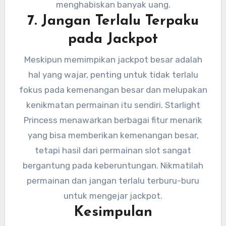
menghabiskan banyak uang.
7.
Jangan Terlalu Terpaku
pada Jackpot
Meskipun memimpikan jackpot besar adalah
hal yang wajar, penting untuk tidak terlalu
fokus pada kemenangan besar dan melupakan
kenikmatan permainan itu sendiri. Starlight
Princess menawarkan berbagai fitur menarik
yang bisa memberikan kemenangan besar,
tetapi hasil dari permainan slot sangat
bergantung pada keberuntungan. Nikmatilah
permainan dan jangan terlalu terburu-buru
untuk mengejar jackpot.
Kesimpulan