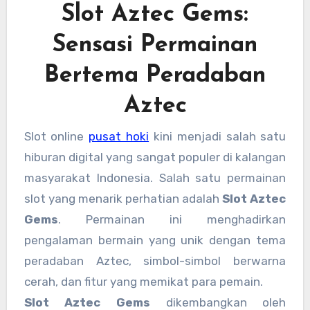
Slot Aztec Gems:
Sensasi Permainan
Bertema Peradaban
Aztec
Slot online
pusat hoki
kini menjadi salah satu
hiburan digital yang sangat populer di kalangan
masyarakat Indonesia. Salah satu permainan
slot yang menarik perhatian adalah
Slot Aztec
Gems
. Permainan ini menghadirkan
pengalaman bermain yang unik dengan tema
peradaban Aztec, simbol-simbol berwarna
cerah, dan fitur yang memikat para pemain.
Slot Aztec Gems
dikembangkan oleh