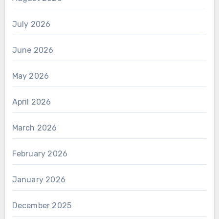
July 2026
June 2026
May 2026
April 2026
March 2026
February 2026
January 2026
December 2025