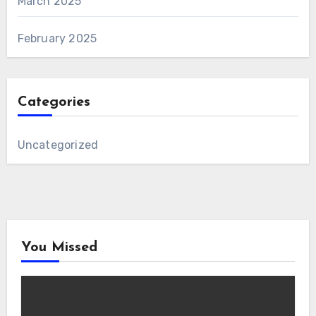
March 2025
February 2025
Categories
Uncategorized
You Missed