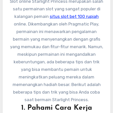
Slot online Starlight Princess merupakan salah
satu permainan slot yang sangat populer di
kalangan pemain
situs slot bet 100 rupiah
online. Dikembangkan oleh Pragmatic Play,
permainan ini menawarkan pengalaman
bermain yang menyenangkan dengan grafis
yang memukau dan fitur-fitur menarik. Namun,
meskipun permainan ini mengandalkan
keberuntungan, ada beberapa tips dan trik
yang bisa membantu pemain untuk
meningkatkan peluang mereka dalam
memenangkan hadiah besar. Berikut adalah
beberapa tips dan trik yang bisa Anda coba
saat bermain Starlight Princess.
1.
Pahami Cara Kerja