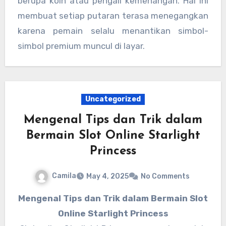
berupa koin atau pengali kemenangan. Hal ini
membuat setiap putaran terasa menegangkan
karena pemain selalu menantikan simbol-
simbol premium muncul di layar.
Uncategorized
Mengenal Tips dan Trik dalam
Bermain Slot Online Starlight
Princess
Camila
May 4, 2025
No Comments
Mengenal Tips dan Trik dalam Bermain Slot
Online Starlight Princess