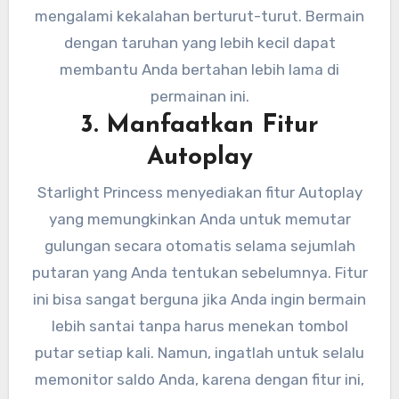
mengalami kekalahan berturut-turut. Bermain
dengan taruhan yang lebih kecil dapat
membantu Anda bertahan lebih lama di
permainan ini.
3.
Manfaatkan Fitur
Autoplay
Starlight Princess menyediakan fitur Autoplay
yang memungkinkan Anda untuk memutar
gulungan secara otomatis selama sejumlah
putaran yang Anda tentukan sebelumnya. Fitur
ini bisa sangat berguna jika Anda ingin bermain
lebih santai tanpa harus menekan tombol
putar setiap kali. Namun, ingatlah untuk selalu
memonitor saldo Anda, karena dengan fitur ini,