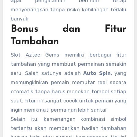
agar pengalaman bermain tetap
menyenangkan tanpa risiko kehilangan terlalu
banyak.
Bonus dan Fitur
Tambahan
Slot Aztec Gems memiliki berbagai fitur
tambahan yang membuat permainan semakin
seru. Salah satunya adalah
Auto Spin
, yang
memungkinkan pemain memutar reel secara
otomatis tanpa harus menekan tombol setiap
saat. Fitur ini sangat cocok untuk pemain yang
ingin menikmati permainan lebih santai.
Selain itu, kemenangan kombinasi simbol
tertentu akan memberikan hadiah tambahan