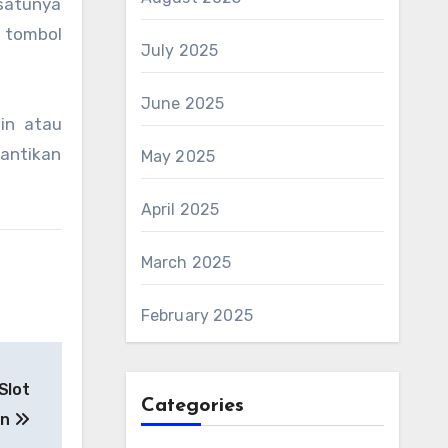
satunya
 tombol
July 2025
June 2025
in atau
antikan
May 2025
April 2025
March 2025
February 2025
Slot
Categories
an