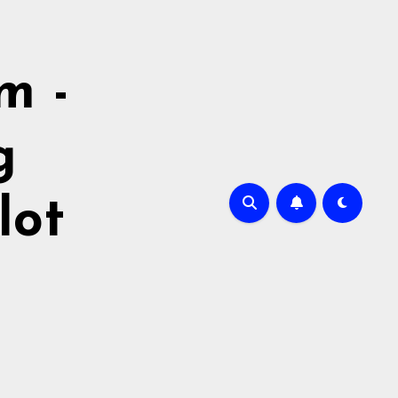
m -
g
lot