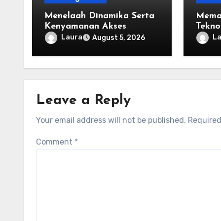
Menelaah Dinamika Serta
Mema
Kenyamanan Akses
Tekno
Hiburan Digital di Era
Slot 
Laura
L
August 5, 2026
Kontemporer
Leave a Reply
Your email address will not be published.
Required
Comment
*