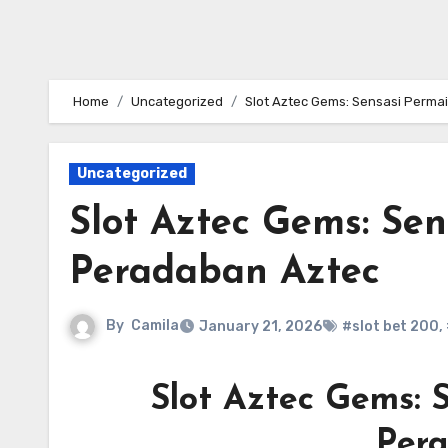
Home
Uncategorized
Slot Aztec Gems: Sensasi Perm
Uncategorized
Slot Aztec Gems: Se
Peradaban Aztec
By
Camila
January 21, 2026
#slot bet 200
,
Slot Aztec Gems: 
Per