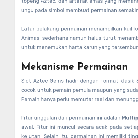
topeng Aztec, dan artefak emas yang memancar
ungu pada simbol membuat permainan semaki
Latar belakang permainan menampilkan kuil k
Animasi sederhana namun halus turut menamb
untuk menemukan harta karun yang tersembun
Mekanisme Permainan
Slot Aztec Gems hadir dengan format klasik
cocok untuk pemain pemula maupun yang sud
Pemain hanya perlu memutar reel dan menungg
Fitur unggulan dari permainan ini adalah
Multip
awal. Fitur ini muncul secara acak pada seti
kejutan. Selain itu, permainan ini memiliki t