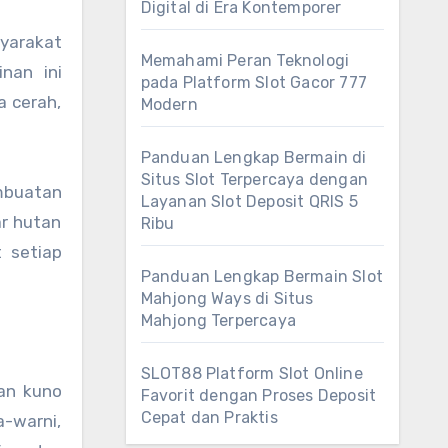
Digital di Era Kontemporer
syarakat
Memahami Peran Teknologi
inan ini
pada Platform Slot Gacor 777
 cerah,
Modern
Panduan Lengkap Bermain di
Situs Slot Terpercaya dengan
mbuatan
Layanan Slot Deposit QRIS 5
ar hutan
Ribu
 setiap
Panduan Lengkap Bermain Slot
Mahjong Ways di Situs
Mahjong Terpercaya
SLOT88 Platform Slot Online
an kuno
Favorit dengan Proses Deposit
Cepat dan Praktis
a-warni,