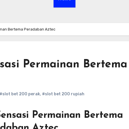
ainan Bertema Peradaban Aztec
nsasi Permainan Bertema
#slot bet 200 perak
,
#slot bet 200 rupiah
Sensasi Permainan Bertema
adaban Aztec