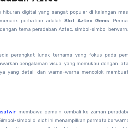
u hiburan digital yang sangat populer di kalangan ma
 menarik perhatian adalah
Slot Aztec Gems
. Perma
dengan tema peradaban Aztec, simbol-simbol berwarna
dia perangkat lunak ternama yang fokus pada pe
menawarkan pengalaman visual yang memukau dengan lat
innya yang detail dan warna-warna mencolok membuat
pusatwin
membawa pemain kembali ke zaman peradab
Simbol-simbol di slot ini menampilkan permata berwarn