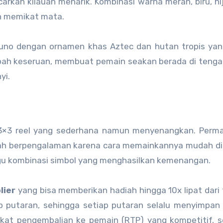
kan kilauan menarik. Kombinasi warna merah, biru, hi
n memikat mata.
uno dengan ornamen khas Aztec dan hutan tropis yang
ah keseruan, membuat pemain seakan berada di tenga
yi.
 3×3 reel yang sederhana namun menyenangkan. Permai
ah berpengalaman karena cara memainkannya mudah di
u kombinasi simbol yang menghasilkan kemenangan.
lier
yang bisa memberikan hadiah hingga 10x lipat dari
ap putaran, sehingga setiap putaran selalu menyimpan
ingkat pengembalian ke pemain (RTP) yang kompetitif, 