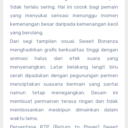
tidak terlalu sering. Hal ini cocok bagi pemain
yang menyukai sensasi menunggu momen
kemenangan besar daripada kemenangan kecil
yang berulang.
Dari segi tampilan visual, Sweet Bonanza
menghadirkan grafis berkualitas tinggi dengan
animasi halus dan efek suara yang
menyenangkan. Latar belakang langit biru
cerah dipadukan dengan pegunungan permen
menciptakan suasana bermain yang santai
namun tetap menegangkan. Desain ini
membuat permainan terasa ringan dan tidak
membosankan meskipun dimainkan dalam
waktu lama.
Persentase RTP (Return to Player) Sweet