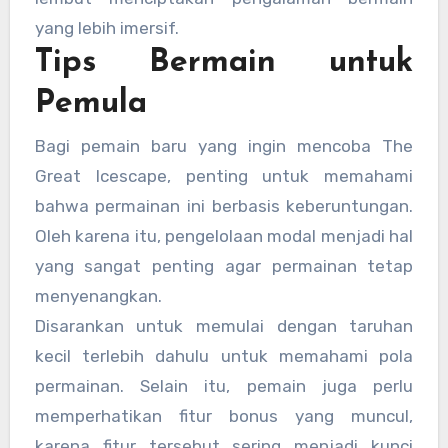
yang lebih imersif.
Tips Bermain untuk
Pemula
Bagi pemain baru yang ingin mencoba
The
Great Icescape
, penting untuk memahami
bahwa permainan ini berbasis keberuntungan.
Oleh karena itu, pengelolaan modal menjadi hal
yang sangat penting agar permainan tetap
menyenangkan.
Disarankan untuk memulai dengan taruhan
kecil terlebih dahulu untuk memahami pola
permainan. Selain itu, pemain juga perlu
memperhatikan fitur bonus yang muncul,
karena fitur tersebut sering menjadi kunci