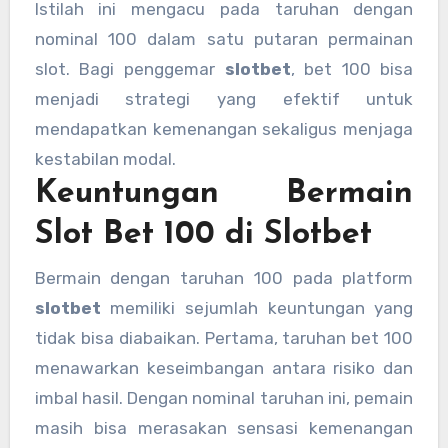
Istilah ini mengacu pada taruhan dengan
nominal 100 dalam satu putaran permainan
slot. Bagi penggemar
slotbet
, bet 100 bisa
menjadi strategi yang efektif untuk
mendapatkan kemenangan sekaligus menjaga
kestabilan modal.
Keuntungan Bermain
Slot Bet 100 di Slotbet
Bermain dengan taruhan 100 pada platform
slotbet
memiliki sejumlah keuntungan yang
tidak bisa diabaikan. Pertama, taruhan bet 100
menawarkan keseimbangan antara risiko dan
imbal hasil. Dengan nominal taruhan ini, pemain
masih bisa merasakan sensasi kemenangan