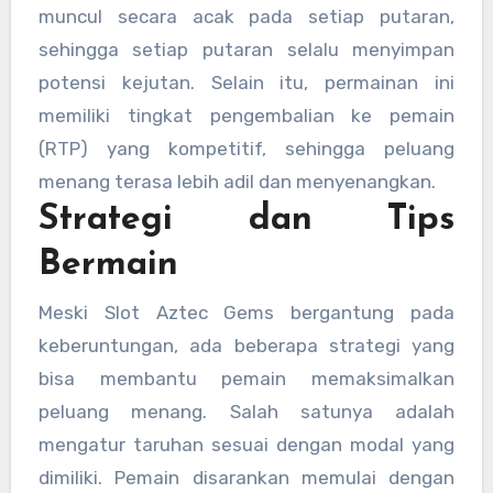
muncul secara acak pada setiap putaran,
sehingga setiap putaran selalu menyimpan
potensi kejutan. Selain itu, permainan ini
memiliki tingkat pengembalian ke pemain
(RTP) yang kompetitif, sehingga peluang
menang terasa lebih adil dan menyenangkan.
Strategi dan Tips
Bermain
Meski Slot Aztec Gems bergantung pada
keberuntungan, ada beberapa strategi yang
bisa membantu pemain memaksimalkan
peluang menang. Salah satunya adalah
mengatur taruhan sesuai dengan modal yang
dimiliki. Pemain disarankan memulai dengan