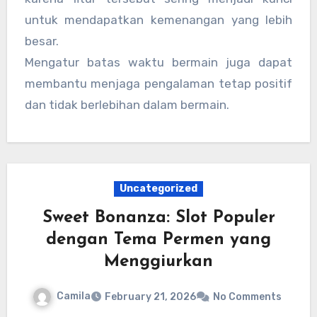
untuk mendapatkan kemenangan yang lebih
besar.
Mengatur batas waktu bermain juga dapat
membantu menjaga pengalaman tetap positif
dan tidak berlebihan dalam bermain.
Uncategorized
Sweet Bonanza: Slot Populer
dengan Tema Permen yang
Menggiurkan
Camila
February 21, 2026
No Comments