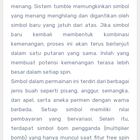
menang. Sistem tumble memungkinkan simbol
yang menang menghilang dan digantikan oleh
simbol baru yang jatuh dari atas. Jika simbol
baru kembali membentuk kombinasi
kemenangan, proses ini akan terus berlanjut
dalam satu putaran yang sama. Inilah yang
membuat potensi kemenangan terasa lebih
besar dalam setiap spin.
Simbol dalam permainan ini terdiri dari berbagai
jenis buah seperti pisang, anggur, semangka,
dan apel, serta aneka permen dengan warna
berbeda. Setiap simbol memiliki nilai
pembayaran yang bervariasi. Selain itu,
terdapat simbol bom pengganda (multiplier
bomb) yang hanya muncul saat fitur free spin