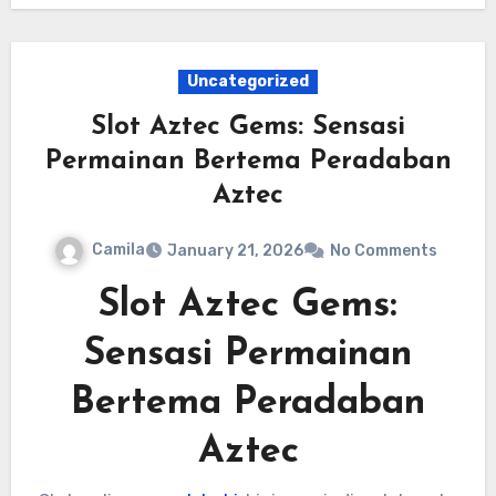
Uncategorized
Slot Aztec Gems: Sensasi
Permainan Bertema Peradaban
Aztec
Camila
January 21, 2026
No Comments
Slot Aztec Gems:
Sensasi Permainan
Bertema Peradaban
Aztec