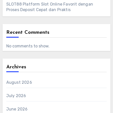
SLOT88 Platform Slot Online Favorit dengan
Proses Deposit Cepat dan Praktis
Recent Comments
No comments to show.
Archives
August 2026
July 2026
June 2026