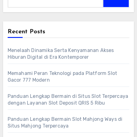
Recent Posts
Menelaah Dinamika Serta Kenyamanan Akses
Hiburan Digital di Era Kontemporer
Memahami Peran Teknologi pada Platform Slot
Gacor 777 Modern
Panduan Lengkap Bermain di Situs Slot Terpercaya
dengan Layanan Slot Deposit QRIS 5 Ribu
Panduan Lengkap Bermain Slot Mahjong Ways di
Situs Mahjong Terpercaya