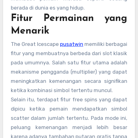
berada di dunia es yang hidup.
Fitur Permainan yang
Menarik
The Great Icescape
pusatwin
memiliki berbagai
fitur yang membuatnya berbeda dari slot klasik
pada umumnya. Salah satu fitur utama adalah
mekanisme pengganda (multiplier) yang dapat
meningkatkan kemenangan secara signifikan
ketika kombinasi simbol tertentu muncul.
Selain itu, terdapat fitur free spins yang dapat
dipicu ketika pemain mendapatkan simbol
scatter dalam jumlah tertentu. Pada mode ini,
peluang kemenangan menjadi lebih besar
karena adanya tambahan putaran gratis tanpa