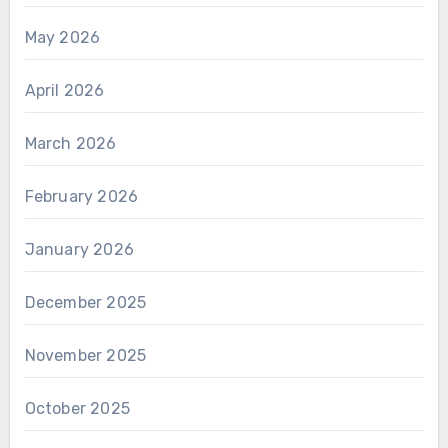
May 2026
April 2026
March 2026
February 2026
January 2026
December 2025
November 2025
October 2025