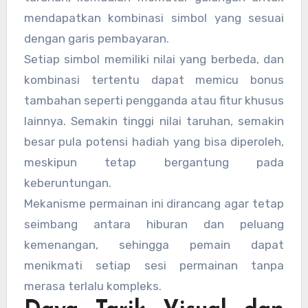
mendapatkan kombinasi simbol yang sesuai
dengan garis pembayaran.
Setiap simbol memiliki nilai yang berbeda, dan
kombinasi tertentu dapat memicu bonus
tambahan seperti pengganda atau fitur khusus
lainnya. Semakin tinggi nilai taruhan, semakin
besar pula potensi hadiah yang bisa diperoleh,
meskipun tetap bergantung pada
keberuntungan.
Mekanisme permainan ini dirancang agar tetap
seimbang antara hiburan dan peluang
kemenangan, sehingga pemain dapat
menikmati setiap sesi permainan tanpa
merasa terlalu kompleks.