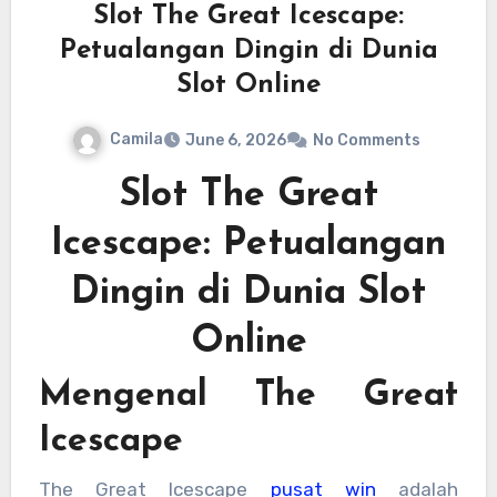
Slot The Great Icescape:
Petualangan Dingin di Dunia
Slot Online
Camila
June 6, 2026
No Comments
Slot
The Great
Icescape
: Petualangan
Dingin di Dunia Slot
Online
Mengenal The Great
Icescape
The Great Icescape
pusat win
adalah