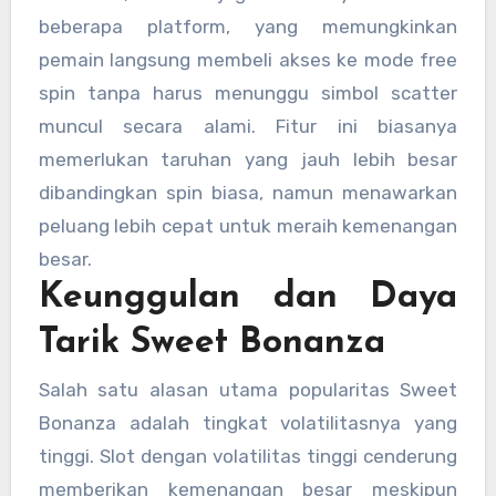
beberapa platform, yang memungkinkan
pemain langsung membeli akses ke mode free
spin tanpa harus menunggu simbol scatter
muncul secara alami. Fitur ini biasanya
memerlukan taruhan yang jauh lebih besar
dibandingkan spin biasa, namun menawarkan
peluang lebih cepat untuk meraih kemenangan
besar.
Keunggulan dan Daya
Tarik Sweet Bonanza
Salah satu alasan utama popularitas Sweet
Bonanza adalah tingkat volatilitasnya yang
tinggi. Slot dengan volatilitas tinggi cenderung
memberikan kemenangan besar meskipun