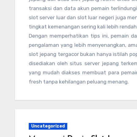
transaksi dan data akun pemain terlindung
slot server luar dan slot luar negeri juga 
tingkat kemenangan sering kali lebih rendah
Dengan memperhatikan tips ini, pemain d
pengalaman yang lebih menyenangkan, ama
slot jepang tergacor bukan hanya istilah po
disediakan oleh situs server jepang terkem
yang mudah diakses membuat para pemain 
fresh tanpa kehilangan peluang menang.
Uncategorized