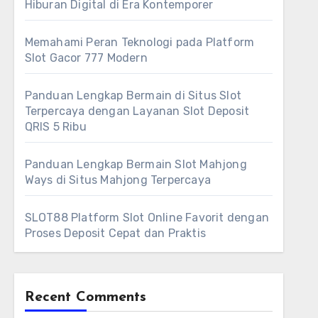
Hiburan Digital di Era Kontemporer
Memahami Peran Teknologi pada Platform
Slot Gacor 777 Modern
Panduan Lengkap Bermain di Situs Slot
Terpercaya dengan Layanan Slot Deposit
QRIS 5 Ribu
Panduan Lengkap Bermain Slot Mahjong
Ways di Situs Mahjong Terpercaya
SLOT88 Platform Slot Online Favorit dengan
Proses Deposit Cepat dan Praktis
Recent Comments