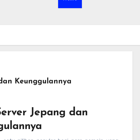
 dan Keunggulannya
Server Jepang dan
gulannya