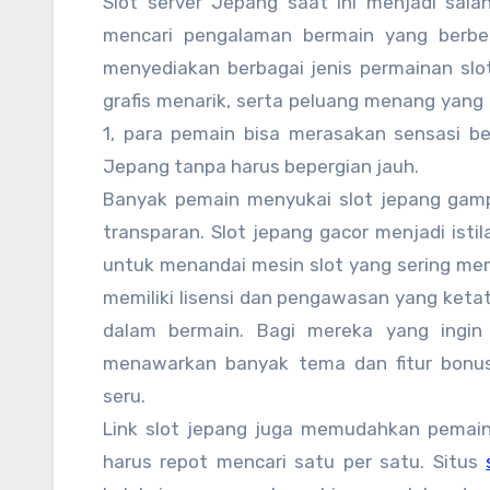
Slot server Jepang saat ini menjadi salah satu pilihan populer bagi para pemain yang
mencari pengalaman bermain yang berbe
menyediakan berbagai jenis permainan slot
grafis menarik, serta peluang menang yang 
1, para pemain bisa merasakan sensasi be
Jepang tanpa harus bepergian jauh.
Banyak pemain menyukai slot jepang gam
transparan. Slot jepang gacor menjadi isti
untuk menandai mesin slot yang sering me
memiliki lisensi dan pengawasan yang ket
dalam bermain. Bagi mereka yang ingin 
menawarkan banyak tema dan fitur bonu
seru.
Link slot jepang juga memudahkan pemai
harus repot mencari satu per satu. Situs