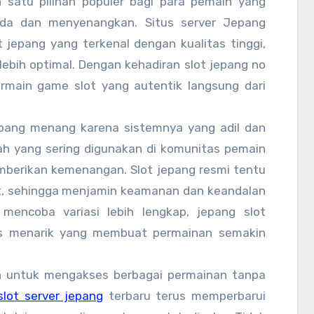
da dan menyenangkan. Situs server Jepang
 jepang yang terkenal dengan kualitas tinggi,
lebih optimal. Dengan kehadiran slot jepang no
rmain game slot yang autentik langsung dari
pang menang karena sistemnya yang adil dan
lah yang sering digunakan di komunitas pemain
mberikan kemenangan. Slot jepang resmi tentu
at, sehingga menjamin keamanan dan keandalan
mencoba variasi lebih lengkap, jepang slot
s menarik yang membuat permainan semakin
n untuk mengakses berbagai permainan tanpa
slot server jepang
terbaru terus memperbarui