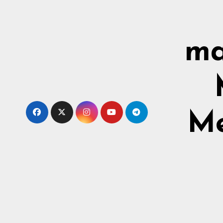
Skip
to
content
ma
Me