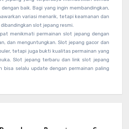
i dengan baik. Bagi yang ingin membandingkan,
menawarkan variasi menarik, tetapi keamanan dan
 dibandingkan slot jepang resmi.
apat menikmati permainan slot jepang dengan
n, dan menguntungkan. Slot jepang gacor dan
puler, tetapi juga bukti kualitas permainan yang
uka. Slot jepang terbaru dan link slot jepang
bisa selalu update dengan permainan paling