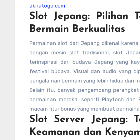
akiratogo.com
.
Slot Jepang: Pilihan
Bermain Berkualitas
Permainan slot dari Jepang dikenal karena
dengan mesin slot tradisional, slot Je
terinspirasi dari budaya Jepang yang kay
festival budaya. Visual dan audio yang d
pengalaman bermain yang lebih hidup dan m
Selain itu, banyak pengembang perangkat
permainan mereka, seperti Playtech dan 
macam fitur bonus yang membuat permaina
Slot Server Jepang: 
Keamanan dan Kenya