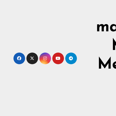
Skip
to
content
ma
Me