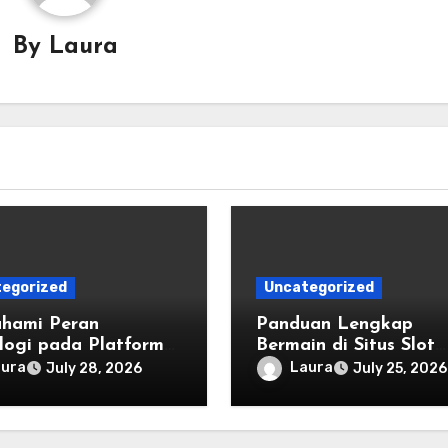
By
Laura
egorized
Uncategorized
hami Peran
Panduan Lengkap
logi pada Platform
Bermain di Situs Slot
Gacor 777 Modern
Terpercaya dengan
aura
Laura
July 28, 2026
July 25, 2026
Layanan Slot Deposit
QRIS 5 Ribu