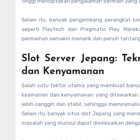
tinggi menciptakan pengalaman bermain yang l
Selain itu, banyak pengembang perangkat lu
seperti Playtech dan Pragmatic Play. Mer
permainan semakin menarik dan penuh tantan
Slot Server Jepang: Te
dan Kenyamanan
Salah satu faktor utama yang membuat banyak
keamanan dan kenyamanan yang ditawarkan. Se
lebih canggih dan stabil, sehingga meminimal
Selain itu, banyak situs slot Jepang yang me
masalah yang muncul dapat diselesaikan denga