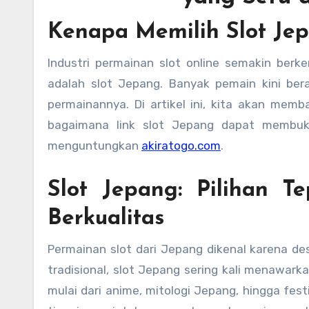
Kenapa Memilih Slot Je
Industri permainan slot online semakin berkembang pesat, dan salah satu pilihan yang sedang naik daun
adalah slot Jepang. Banyak pemain kini ber
permainannya. Di artikel ini, kita akan m
bagaimana link slot Jepang dapat membu
menguntungkan
akiratogo.com
.
Slot Jepang: Pilihan 
Berkualitas
Permainan slot dari Jepang dikenal karena de
tradisional, slot Jepang sering kali menawar
mulai dari anime, mitologi Jepang, hingga fes