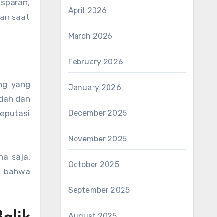
nsparan,
April 2026
man saat
March 2026
February 2026
ng yang
January 2026
udah dan
reputasi
December 2025
November 2025
na saja,
October 2025
n bahwa
September 2025
August 2025