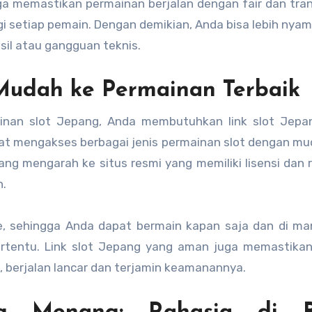
ga memastikan permainan berjalan dengan fair dan tra
 setiap pemain. Dengan demikian, Anda bisa lebih nya
sil atau gangguan teknis.
 Mudah ke Permainan Terbaik
ainan slot Jepang, Anda membutuhkan link slot Jepa
apat mengakses berbagai jenis permainan slot dengan m
ng mengarah ke situs resmi yang memiliki lisensi dan 
n.
e, sehingga Anda dapat bermain kapan saja dan di ma
tertentu. Link slot Jepang yang aman juga memastika
n, berjalan lancar dan terjamin keamanannya.