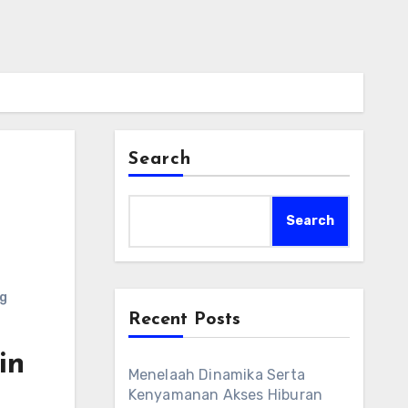
Search
Search
ng
Recent Posts
in
Menelaah Dinamika Serta
Kenyamanan Akses Hiburan