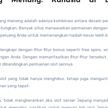
g Menang: Rahasia di B
ang menang adalah adanya kombinasi antara desain pe
ntungkan. Banyak situs menawarkan permainan dengan 
ti peluang Anda untuk memenangkan hadiah besar lebih b
ilengkapi dengan fitur-fitur bonus seperti free spins, wi
gan Anda. Dengan memanfaatkan fitur-fitur tersebut,
 dibandingkan permainan slot lainnya.
slot yang tidak hanya menghibur, tetapi juga mengun
han yang tepat.
 tidak mengherankan jika slot server Jepang menjadi
ntuk mencoba, pastikan untuk mencari link slot Jepa