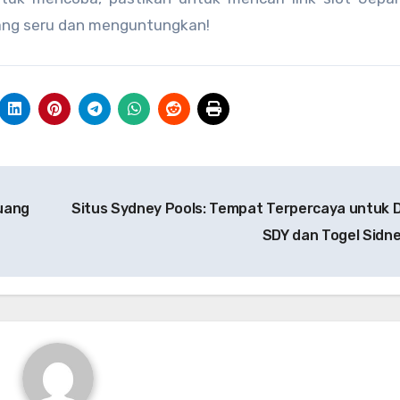
ang seru dan menguntungkan!
luang
Situs Sydney Pools: Tempat Terpercaya untuk 
SDY dan Togel Sidn