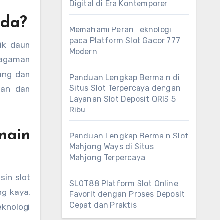
Digital di Era Kontemporer
nda?
Memahami Peran Teknologi
pada Platform Slot Gacor 777
Modern
ragaman
ang dan
Panduan Lengkap Bermain di
Situs Slot Terpercaya dengan
kan dan
Layanan Slot Deposit QRIS 5
Ribu
main
Panduan Lengkap Bermain Slot
Mahjong Ways di Situs
Mahjong Terpercaya
sin slot
SLOT88 Platform Slot Online
ng kaya,
Favorit dengan Proses Deposit
Cepat dan Praktis
eknologi