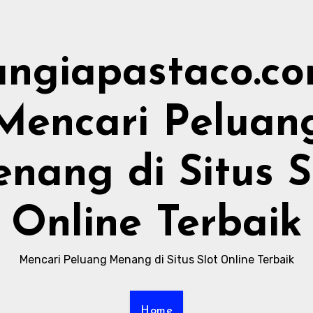
ngiapastaco.co
Mencari Peluan
nang di Situs S
Online Terbaik
Mencari Peluang Menang di Situs Slot Online Terbaik
Home