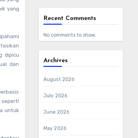
pik yang
Recent Comments
No comments to show.
ipahami
tasikan
g dipicu
Archives
ual dan
August 2026
erbasis
July 2026
 seperti
na untuk
June 2026
May 2026