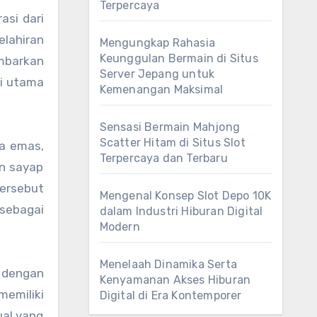
Terpercaya
asi dari
elahiran
Mengungkap Rahasia
Keunggulan Bermain di Situs
ambarkan
Server Jepang untuk
si utama
Kemenangan Maksimal
Sensasi Bermain Mahjong
Scatter Hitam di Situs Slot
a emas,
Terpercaya dan Terbaru
an sayap
ersebut
Mengenal Konsep Slot Depo 10K
sebagai
dalam Industri Hiburan Digital
Modern
Menelaah Dinamika Serta
 dengan
Kenyamanan Akses Hiburan
memiliki
Digital di Era Kontemporer
ual yang