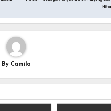
Hit
By
Camila