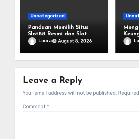
Uncategorized
Uncat
Panduan Memilih Situs
Meng
Slot88 Resmi dan Slot
Keung
Gacor Hari Ini Terpercaya
Situs
Laura
L
August 8, 2026
Keme
Leave a Reply
Your email address will not be published.
Required
Comment
*