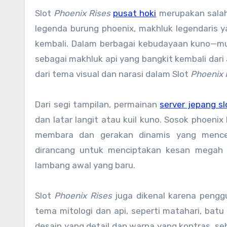
Slot
Phoenix Rises
pusat hoki
merupakan salah 
legenda burung phoenix, makhluk legendaris y
kembali. Dalam berbagai kebudayaan kuno—mul
sebagai makhluk api yang bangkit kembali dari
dari tema visual dan narasi dalam Slot
Phoenix 
Dari segi tampilan, permainan
server jepang sl
dan latar langit atau kuil kuno. Sosok phoeni
membara dan gerakan dinamis yang mencerm
dirancang untuk menciptakan kesan megah d
lambang awal yang baru.
Slot
Phoenix Rises
juga dikenal karena pengg
tema mitologi dan api, seperti matahari, batu
desain yang detail dan warna yang kontras, s