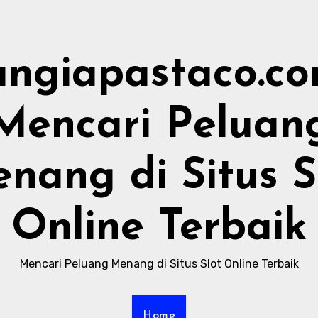
ngiapastaco.co
Mencari Peluan
nang di Situs S
Online Terbaik
Mencari Peluang Menang di Situs Slot Online Terbaik
Home