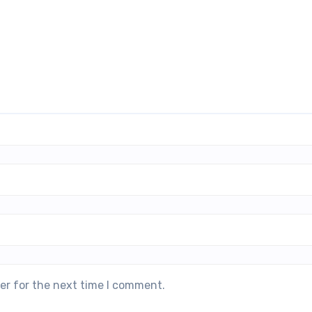
er for the next time I comment.