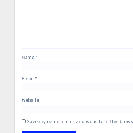
Name
*
Email
*
Website
Save my name, email, and website in this brows