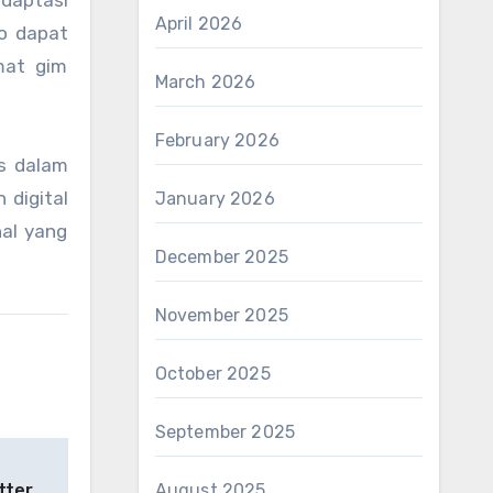
daptasi
April 2026
no dapat
mat gim
March 2026
February 2026
as dalam
 digital
January 2026
hal yang
December 2025
November 2025
October 2025
September 2025
tter
August 2025