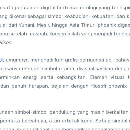
satu permainan digital bertema mitologi yang terinspir
ang dikenal sebagai simbol keabadian, kekuatan, dan k
ai dari Yunani, Mesir, hingga Asia Timur—phoenix dig
 abu setelah musnah. Konsep inilah yang menjadi fonda
Rises
.
ot
umumnya menghadirkan grafis bernuansa api, cahay
x biasanya menjadi simbol utama, divisualisasikan deng
inkan energi serta kebangkitan. Elemen visual t
an penuh harapan, sejalan dengan filosofi phoenix 
unaan simbol-simbol pendukung yang masih berkaitan
 permata bercahaya, atau artefak kuno. Setiap simbol 
ehingga mudah dikenali dan memberikan pengalaman vis