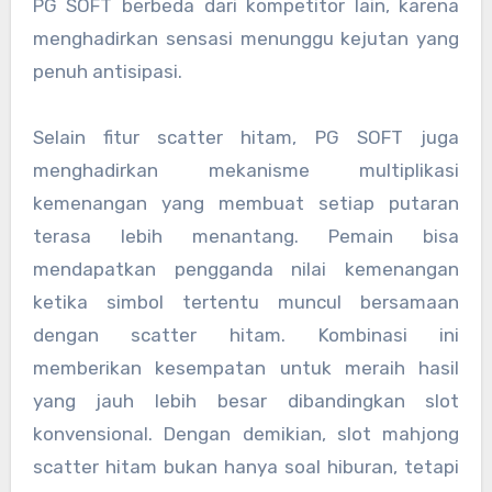
PG SOFT berbeda dari kompetitor lain, karena
menghadirkan sensasi menunggu kejutan yang
penuh antisipasi.
Selain fitur scatter hitam, PG SOFT juga
menghadirkan mekanisme multiplikasi
kemenangan yang membuat setiap putaran
terasa lebih menantang. Pemain bisa
mendapatkan pengganda nilai kemenangan
ketika simbol tertentu muncul bersamaan
dengan scatter hitam. Kombinasi ini
memberikan kesempatan untuk meraih hasil
yang jauh lebih besar dibandingkan slot
konvensional. Dengan demikian, slot mahjong
scatter hitam bukan hanya soal hiburan, tetapi