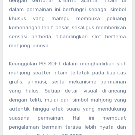
dengan sentuhan kreatif. Scatter hitam di
dalam permainan ini berfungsi sebagai simbol
khusus yang mampu membuka peluang
kemenangan lebih besar, sekaligus memberikan
sensasi berbeda dibandingkan slot bertema
mahjong lainnya.
Keunggulan PG SOFT dalam menghadirkan slot
mahjong scatter hitam terletak pada kualitas
grafis, animasi, serta mekanisme permainan
yang halus. Setiap detail visual dirancang
dengan teliti, mulai dari simbol mahjong yang
autentik hingga efek suara yang mendukung
suasana permainan. Hal ini membuat
pengalaman bermain terasa lebih nyata dan