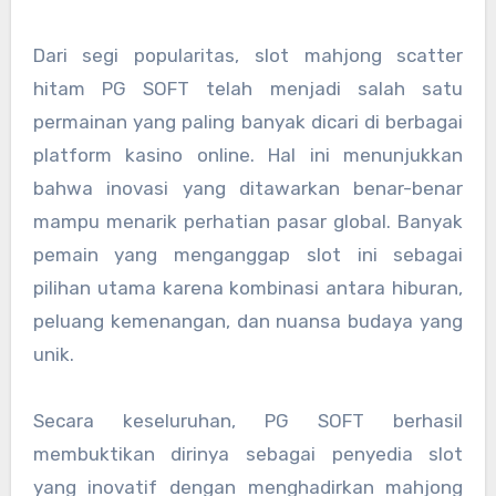
Dari segi popularitas, slot mahjong scatter
hitam PG SOFT telah menjadi salah satu
permainan yang paling banyak dicari di berbagai
platform kasino online. Hal ini menunjukkan
bahwa inovasi yang ditawarkan benar-benar
mampu menarik perhatian pasar global. Banyak
pemain yang menganggap slot ini sebagai
pilihan utama karena kombinasi antara hiburan,
peluang kemenangan, dan nuansa budaya yang
unik.
Secara keseluruhan, PG SOFT berhasil
membuktikan dirinya sebagai penyedia slot
yang inovatif dengan menghadirkan mahjong