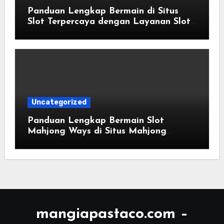
Panduan Lengkap Bermain di Situs
Slot Terpercaya dengan Layanan Slot
Deposit QRIS 5 Ribu
Uncategorized
Panduan Lengkap Bermain Slot
Mahjong Ways di Situs Mahjong
Terpercaya
mangiapastaco.com –