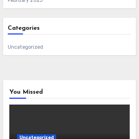
February 2025
Categories
Uncategorized
You Missed
Uncategorized