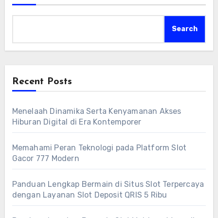
Search
Recent Posts
Menelaah Dinamika Serta Kenyamanan Akses
Hiburan Digital di Era Kontemporer
Memahami Peran Teknologi pada Platform Slot
Gacor 777 Modern
Panduan Lengkap Bermain di Situs Slot Terpercaya
dengan Layanan Slot Deposit QRIS 5 Ribu