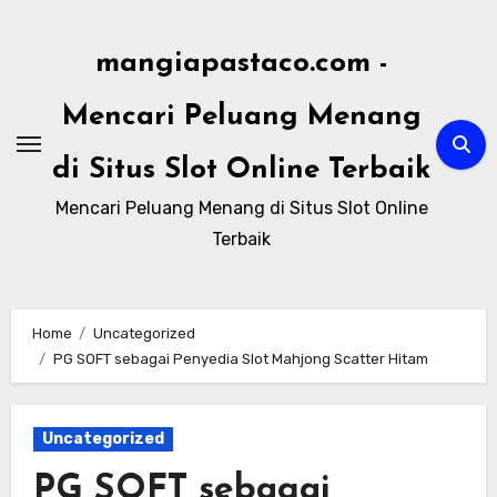
Skip
to
mangiapastaco.com -
content
Mencari Peluang Menang
di Situs Slot Online Terbaik
Mencari Peluang Menang di Situs Slot Online
Terbaik
Home
Uncategorized
PG SOFT sebagai Penyedia Slot Mahjong Scatter Hitam
Uncategorized
PG SOFT sebagai