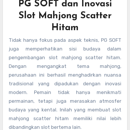
PG SOFT dan Inovasi
Slot Mahjong Scatter
Hitam
Tidak hanya fokus pada aspek teknis, PG SOFT
juga memperhatikan sisi budaya dalam
pengembangan slot mahjong scatter hitam.
Dengan mengangkat tema mahjong,
perusahaan ini berhasil menghadirkan nuansa
tradisional yang dipadukan dengan inovasi
modern. Pemain tidak hanya menikmati
permainan, tetapi juga merasakan atmosfer
budaya yang kental. Inilah yang membuat slot
mahjong scatter hitam memiliki nilai lebih
dibandingkan slot bertema lain.