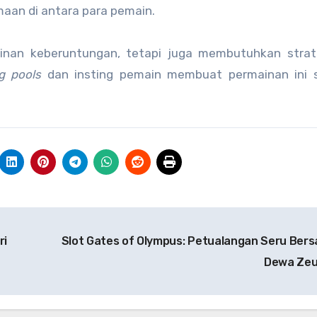
maan di antara para pemain.
inan keberuntungan, tetapi juga membutuhkan strat
g pools
dan insting pemain membuat permainan ini 
ri
Slot Gates of Olympus: Petualangan Seru Ber
Dewa Ze