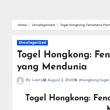
Home
Uncategorized
Togel Hongkong: Fenomena Per
Uncategorized
Togel Hongkong: Fe
yang Mendunia
By
Laura
August 2, 2025
#hongkong togel
Togel Hongkong: Fe