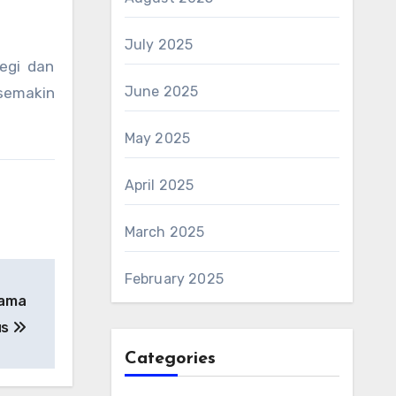
July 2025
egi dan
June 2025
semakin
May 2025
April 2025
March 2025
February 2025
sama
us
Categories