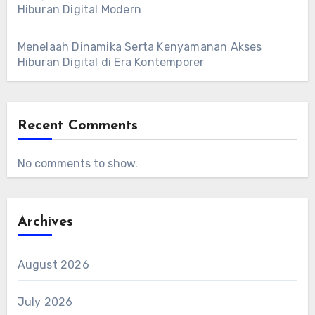
Hiburan Digital Modern
Menelaah Dinamika Serta Kenyamanan Akses
Hiburan Digital di Era Kontemporer
Recent Comments
No comments to show.
Archives
August 2026
July 2026