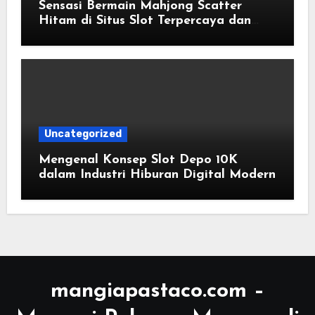
Sensasi Bermain Mahjong Scatter
Hitam di Situs Slot Terpercaya dan
Terbaru
Uncategorized
Mengenal Konsep Slot Depo 10K
dalam Industri Hiburan Digital Modern
mangiapastaco.com –