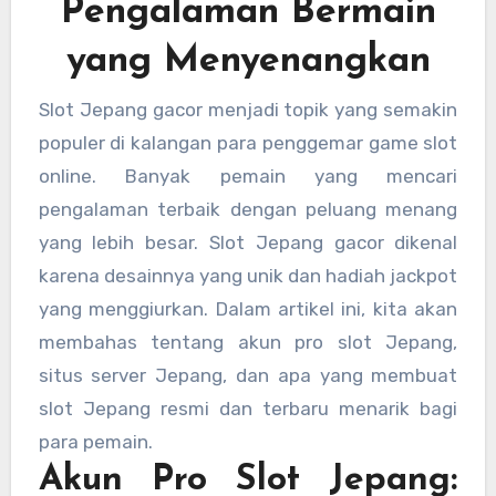
Pengalaman
Bermain
yang
Menyenangkan
Slot
Jepang
gacor
menjadi
topik
yang
semakin
populer
di
kalangan
para
penggemar
game
slot
online.
Banyak
pemain
yang
mencari
pengalaman
terbaik
dengan
peluang
menang
yang
lebih
besar.
Slot
Jepang
gacor
dikenal
karena
desainnya
yang
unik
dan
hadiah
jackpot
yang
menggiurkan.
Dalam
artikel
ini,
kita
akan
membahas
tentang
akun
pro
slot
Jepang,
situs
server
Jepang,
dan
apa
yang
membuat
slot
Jepang
resmi
dan
terbaru
menarik
bagi
para
pemain.
Akun
Pro
Slot
Jepang: