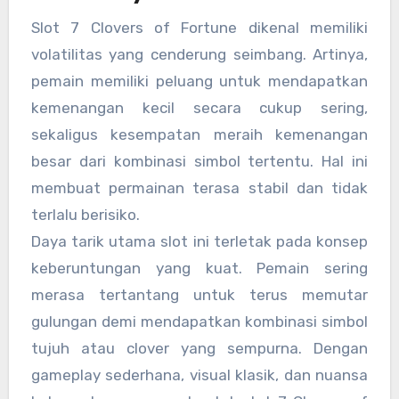
Slot 7 Clovers of Fortune dikenal memiliki
volatilitas yang cenderung seimbang. Artinya,
pemain memiliki peluang untuk mendapatkan
kemenangan kecil secara cukup sering,
sekaligus kesempatan meraih kemenangan
besar dari kombinasi simbol tertentu. Hal ini
membuat permainan terasa stabil dan tidak
terlalu berisiko.
Daya tarik utama slot ini terletak pada konsep
keberuntungan yang kuat. Pemain sering
merasa tertantang untuk terus memutar
gulungan demi mendapatkan kombinasi simbol
tujuh atau clover yang sempurna. Dengan
gameplay sederhana, visual klasik, dan nuansa