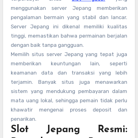
menggunakan
server
Jepang
memberikan
pengalaman
bermain
yang
stabil
dan
lancar.
Server
Jepang
ini
dikenal
memiliki
kualitas
tinggi,
memastikan
bahwa
permainan
berjalan
dengan
baik
tanpa
gangguan.
Memilih
situs
server
Jepang
yang
tepat
juga
memberikan
keuntungan
lain,
seperti
keamanan
data
dan
transaksi
yang
lebih
terjamin.
Banyak
situs
juga
menawarkan
sistem
yang
mendukung
pembayaran
dalam
mata
uang
lokal,
sehingga
pemain
tidak
perlu
khawatir
mengenai
proses
deposit
dan
penarikan.
Slot
Jepang
Resmi: