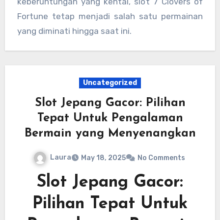
keberuntungan yang kental, slot 7 Clovers of
Fortune tetap menjadi salah satu permainan
yang diminati hingga saat ini.
Uncategorized
Slot Jepang Gacor: Pilihan
Tepat Untuk Pengalaman
Bermain yang Menyenangkan
Laura
May 18, 2025
No Comments
Slot
Jepang
Gacor:
Pilihan
Tepat
Untuk