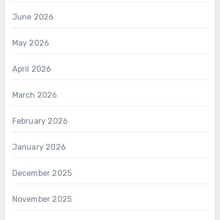
June 2026
May 2026
April 2026
March 2026
February 2026
January 2026
December 2025
November 2025