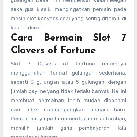
sekaligus klasik, mengingatkan pemain pada
mesin slot konvensional yang sering ditemui di
kasino darat.
Cara Bermain Slot 7
Clovers of Fortune
Slot 7 Clovers of Fortune umumnya
menggunakan format gulungan sederhana,
seperti 3 gulungan atau 5 gulungan, dengan
jumlah payline yang tidak terlalu banyak. Hal ini
membuat permainan lebih mudah dipahami
dan tidak membingungkan pemain baru.
Pemain hanya perlu menentukan nilai taruhan,
memilih jumlah garis pembayaran, lalu