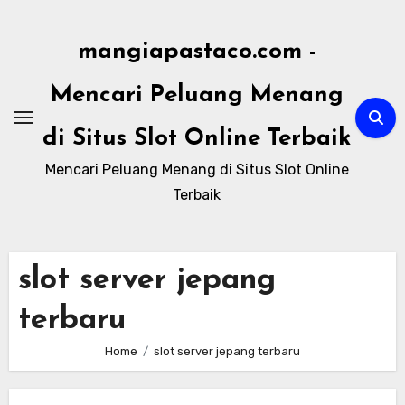
Skip
to
mangiapastaco.com -
content
Mencari Peluang Menang
di Situs Slot Online Terbaik
Mencari Peluang Menang di Situs Slot Online
Terbaik
slot server jepang
terbaru
Home
slot server jepang terbaru