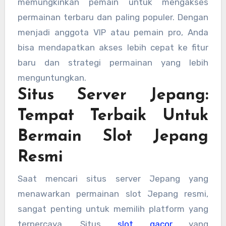
memungkinkan
pemain
untuk
mengakses
permainan
terbaru
dan
paling
populer.
Dengan
menjadi
anggota
VIP
atau
pemain
pro,
Anda
bisa
mendapatkan
akses
lebih
cepat
ke
fitur
baru
dan
strategi
permainan
yang
lebih
menguntungkan.
Situs
Server
Jepang:
Tempat
Terbaik
Untuk
Bermain
Slot
Jepang
Resmi
Saat
mencari
situs
server
Jepang
yang
menawarkan
permainan
slot
Jepang
resmi,
sangat
penting
untuk
memilih
platform
yang
terpercaya.
Situs
slot gacor
yang