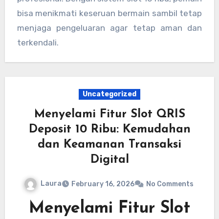
bisa menikmati keseruan bermain sambil tetap
menjaga pengeluaran agar tetap aman dan
terkendali.
Uncategorized
Menyelami Fitur Slot QRIS
Deposit 10 Ribu: Kemudahan
dan Keamanan Transaksi
Digital
Laura
February 16, 2026
No Comments
Menyelami Fitur Slot