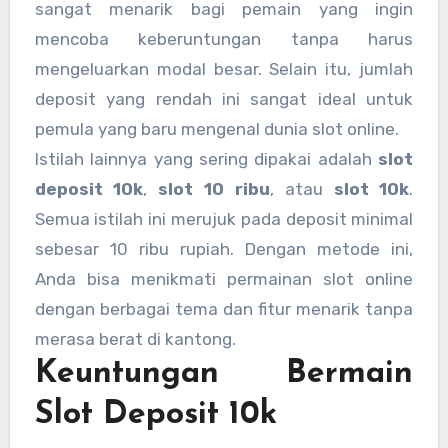
sangat menarik bagi pemain yang ingin
mencoba keberuntungan tanpa harus
mengeluarkan modal besar. Selain itu, jumlah
deposit yang rendah ini sangat ideal untuk
pemula yang baru mengenal dunia slot online.
Istilah lainnya yang sering dipakai adalah
slot
deposit 10k
,
slot 10 ribu
, atau
slot 10k
.
Semua istilah ini merujuk pada deposit minimal
sebesar 10 ribu rupiah. Dengan metode ini,
Anda bisa menikmati permainan slot online
dengan berbagai tema dan fitur menarik tanpa
merasa berat di kantong.
Keuntungan Bermain
Slot Deposit 10k