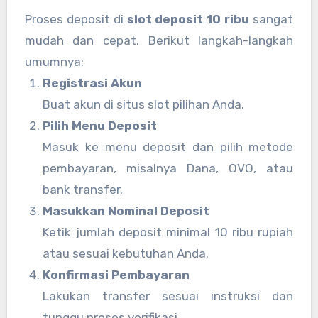
Proses deposit di
slot deposit 10 ribu
sangat
mudah dan cepat. Berikut langkah-langkah
umumnya:
Registrasi Akun
Buat akun di situs slot pilihan Anda.
Pilih Menu Deposit
Masuk ke menu deposit dan pilih metode
pembayaran, misalnya Dana, OVO, atau
bank transfer.
Masukkan Nominal Deposit
Ketik jumlah deposit minimal 10 ribu rupiah
atau sesuai kebutuhan Anda.
Konfirmasi Pembayaran
Lakukan transfer sesuai instruksi dan
tunggu proses verifikasi.