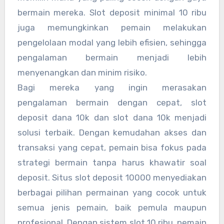
bermain mereka. Slot deposit minimal 10 ribu
juga memungkinkan pemain melakukan
pengelolaan modal yang lebih efisien, sehingga
pengalaman bermain menjadi lebih
menyenangkan dan minim risiko.
Bagi mereka yang ingin merasakan
pengalaman bermain dengan cepat, slot
deposit dana 10k dan slot dana 10k menjadi
solusi terbaik. Dengan kemudahan akses dan
transaksi yang cepat, pemain bisa fokus pada
strategi bermain tanpa harus khawatir soal
deposit. Situs slot deposit 10000 menyediakan
berbagai pilihan permainan yang cocok untuk
semua jenis pemain, baik pemula maupun
profesional. Dengan sistem slot 10 ribu, pemain