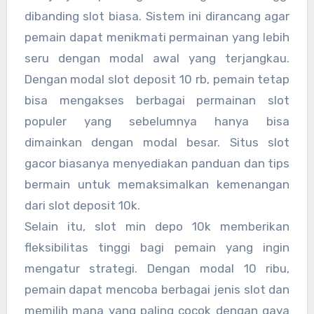
dibanding slot biasa. Sistem ini dirancang agar
pemain dapat menikmati permainan yang lebih
seru dengan modal awal yang terjangkau.
Dengan modal slot deposit 10 rb, pemain tetap
bisa mengakses berbagai permainan slot
populer yang sebelumnya hanya bisa
dimainkan dengan modal besar. Situs slot
gacor biasanya menyediakan panduan dan tips
bermain untuk memaksimalkan kemenangan
dari slot deposit 10k.
Selain itu, slot min depo 10k memberikan
fleksibilitas tinggi bagi pemain yang ingin
mengatur strategi. Dengan modal 10 ribu,
pemain dapat mencoba berbagai jenis slot dan
memilih mana yang paling cocok dengan gaya