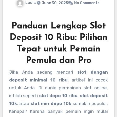
Laura
June 30, 2025
No Comments
Panduan Lengkap Slot
Deposit 10 Ribu: Pilihan
Tepat untuk Pemain
Pemula dan Pro
Jika Anda sedang mencari
slot dengan
deposit minimal 10 ribu
, artikel ini cocok
untuk Anda. Di dunia permainan slot online,
istilah seperti
slot depo 10 ribu
,
slot deposit
10k
, atau
slot min depo 10k
semakin populer.
Kenapa? Karena banyak pemain ingin mulai