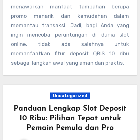
menawarkan manfaat tambahan berupa
promo menarik dan kemudahan dalam
memantau transaksi. Jadi, bagi Anda yang
ingin mencoba peruntungan di dunia slot
online, tidak ada salahnya untuk
memanfaatkan fitur deposit QRIS 10 ribu
sebagai langkah awal yang aman dan praktis.
Uncategorized
Panduan Lengkap Slot Deposit
10 Ribu: Pilihan Tepat untuk
Pemain Pemula dan Pro