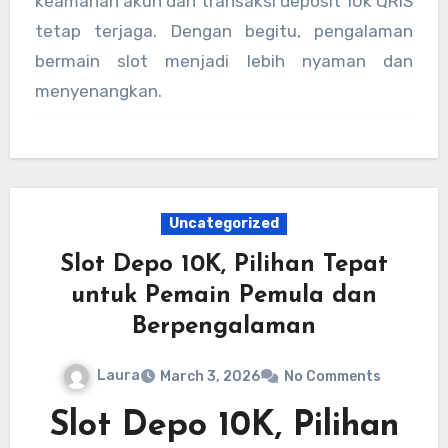
keamanan akun dan transaksi deposit 10k QRIS
tetap terjaga. Dengan begitu, pengalaman
bermain slot menjadi lebih nyaman dan
menyenangkan.
Uncategorized
Slot Depo 10K, Pilihan Tepat
untuk Pemain Pemula dan
Berpengalaman
Laura
March 3, 2026
No Comments
Slot Depo 10K, Pilihan