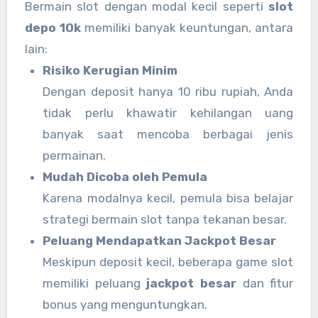
Bermain slot dengan modal kecil seperti
slot
depo 10k
memiliki banyak keuntungan, antara
lain:
Risiko Kerugian Minim
Dengan deposit hanya 10 ribu rupiah, Anda
tidak perlu khawatir kehilangan uang
banyak saat mencoba berbagai jenis
permainan.
Mudah Dicoba oleh Pemula
Karena modalnya kecil, pemula bisa belajar
strategi bermain slot tanpa tekanan besar.
Peluang Mendapatkan Jackpot Besar
Meskipun deposit kecil, beberapa game slot
memiliki peluang
jackpot besar
dan fitur
bonus yang menguntungkan.