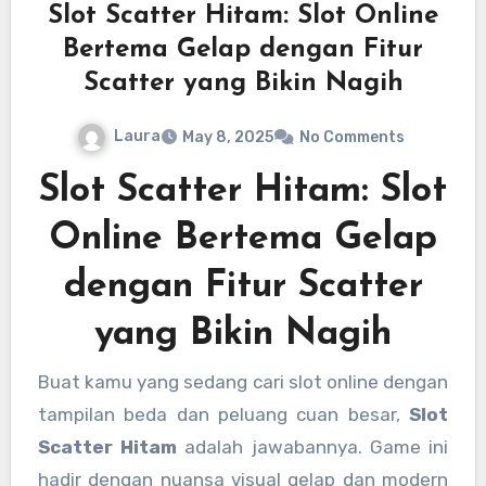
Slot Scatter Hitam: Slot Online
Bertema Gelap dengan Fitur
Scatter yang Bikin Nagih
Laura
May 8, 2025
No Comments
Slot Scatter Hitam: Slot
Online Bertema Gelap
dengan Fitur Scatter
yang Bikin Nagih
Buat kamu yang sedang cari slot online dengan
tampilan beda dan peluang cuan besar,
Slot
Scatter Hitam
adalah jawabannya. Game ini
hadir dengan nuansa visual gelap dan modern