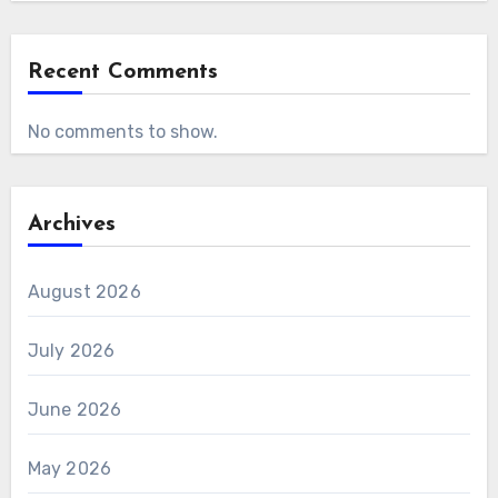
Recent Comments
No comments to show.
Archives
August 2026
July 2026
June 2026
May 2026