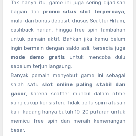
Tak hanya itu, game ini juga sering dijadikan
bagian dari
promo situs slot terpercaya
,
mulai dari bonus deposit khusus Scatter Hitam,
cashback harian, hingga free spin tambahan
untuk pemain aktif. Bahkan jika kamu belum
ingin bermain dengan saldo asli, tersedia juga
mode demo gratis
untuk mencoba dulu
sebelum terjun langsung.
Banyak pemain menyebut game ini sebagai
salah satu
slot online paling stabil dan
gacor
, karena scatter muncul dalam ritme
yang cukup konsisten. Tidak perlu spin ratusan
kali—kadang hanya butuh 10–20 putaran untuk
memicu free spin dan meraih kemenangan
besar.