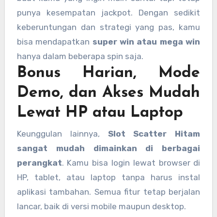
punya kesempatan jackpot. Dengan sedikit
keberuntungan dan strategi yang pas, kamu
bisa mendapatkan
super win atau mega win
hanya dalam beberapa spin saja.
Bonus Harian, Mode
Demo, dan Akses Mudah
Lewat HP atau Laptop
Keunggulan lainnya,
Slot Scatter Hitam
sangat mudah dimainkan di berbagai
perangkat
. Kamu bisa login lewat browser di
HP, tablet, atau laptop tanpa harus instal
aplikasi tambahan. Semua fitur tetap berjalan
lancar, baik di versi mobile maupun desktop.