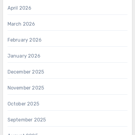
April 2026
March 2026
February 2026
January 2026
December 2025
November 2025
October 2025
September 2025