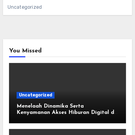
Uncategorized
You Missed
Uncategorized
Menelaah Dinamika Serta
Kenyamanan Akses Hiburan Digital di
Era Kontemporer