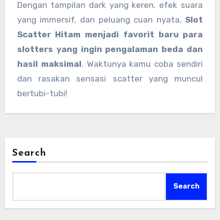
Dengan tampilan dark yang keren, efek suara
yang immersif, dan peluang cuan nyata,
Slot
Scatter Hitam menjadi favorit baru para
slotters yang ingin pengalaman beda dan
hasil maksimal
. Waktunya kamu coba sendiri
dan rasakan sensasi scatter yang muncul
bertubi-tubi!
Search
Search