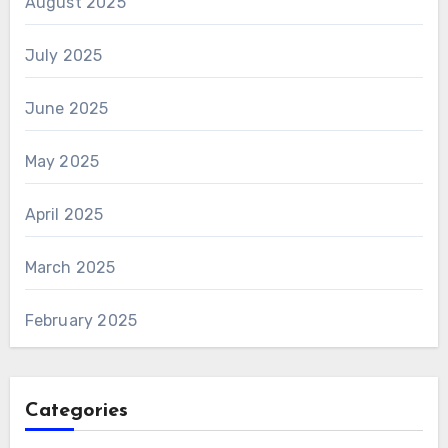
August 2025
July 2025
June 2025
May 2025
April 2025
March 2025
February 2025
Categories