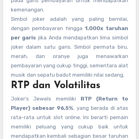
pada garis pembayaran untuk mendapatkan
kemenangan.
Simbol joker adalah yang paling bernilai,
dengan pembayaran hingga
1.000x taruhan
per garis
jika Anda mendapatkan lima simbol
joker dalam satu garis. Simbol permata biru,
merah, dan oranye juga menawarkan
pembayaran yang cukup tinggi, sementara alat
musik dan sepatu badut memiliki nilai sedang.
RTP dan Volatilitas
Joker’s Jewels memiliki
RTP (Return to
Player) sebesar 96,5%
, yang berada di atas
rata-rata untuk slot online. Ini berarti pemain
memiliki peluang yang cukup baik untuk
mendapatkan kembali sebagian besar taruhan