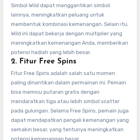
Simbol Wild dapat menggantikan simbol
lainnya, meningkatkan peluang untuk
membentuk kombinasi kemenangan. Selain itu,
Wild ini dapat bekerja dengan multiplier yang
meningkatkan kemenangan Anda, memberikan
potensi hadiah yang lebih besar.
2.
Fitur Free Spins
Fitur Free Spins adalah salah satu momen
paling dinantikan dalam permainan ini. Pemain
bisa memicu putaran gratis dengan
mendaratkan tiga atau lebih simbol scatter
pada gulungan. Selama Free Spins, pemain juga
dapat mendapatkan pengali kemenangan yang
semakin besar, yang tentunya meningkatkan
potensi kemenangan besar.