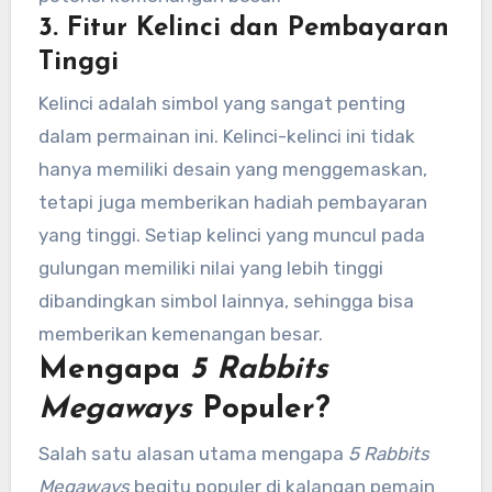
3.
Fitur Kelinci dan Pembayaran
Tinggi
Kelinci adalah simbol yang sangat penting
dalam permainan ini. Kelinci-kelinci ini tidak
hanya memiliki desain yang menggemaskan,
tetapi juga memberikan hadiah pembayaran
yang tinggi. Setiap kelinci yang muncul pada
gulungan memiliki nilai yang lebih tinggi
dibandingkan simbol lainnya, sehingga bisa
memberikan kemenangan besar.
Mengapa
5 Rabbits
Megaways
Populer?
Salah satu alasan utama mengapa
5 Rabbits
Megaways
begitu populer di kalangan pemain