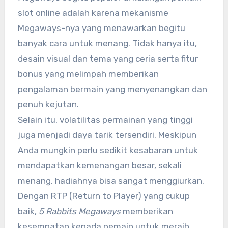
slot online adalah karena mekanisme
Megaways-nya yang menawarkan begitu
banyak cara untuk menang. Tidak hanya itu,
desain visual dan tema yang ceria serta fitur
bonus yang melimpah memberikan
pengalaman bermain yang menyenangkan dan
penuh kejutan.
Selain itu, volatilitas permainan yang tinggi
juga menjadi daya tarik tersendiri. Meskipun
Anda mungkin perlu sedikit kesabaran untuk
mendapatkan kemenangan besar, sekali
menang, hadiahnya bisa sangat menggiurkan.
Dengan RTP (Return to Player) yang cukup
baik,
5 Rabbits Megaways
memberikan
kesempatan kepada pemain untuk meraih