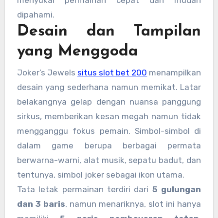
menyukai permainan cepat dan mudah
dipahami.
Desain dan Tampilan
yang Menggoda
Joker’s Jewels
situs slot bet 200
menampilkan
desain yang sederhana namun memikat. Latar
belakangnya gelap dengan nuansa panggung
sirkus, memberikan kesan megah namun tidak
mengganggu fokus pemain. Simbol-simbol di
dalam game berupa berbagai permata
berwarna-warni, alat musik, sepatu badut, dan
tentunya, simbol joker sebagai ikon utama.
Tata letak permainan terdiri dari
5 gulungan
dan 3 baris
, namun menariknya, slot ini hanya