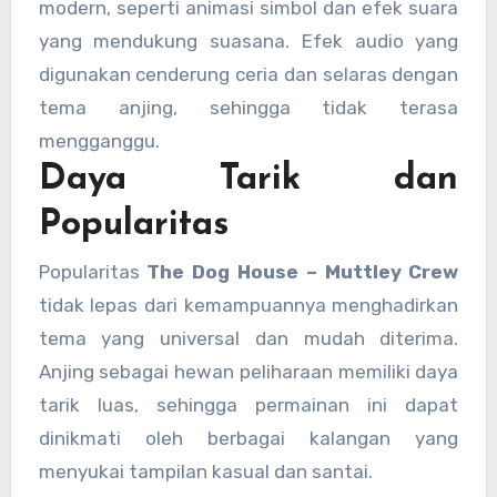
modern, seperti animasi simbol dan efek suara
yang mendukung suasana. Efek audio yang
digunakan cenderung ceria dan selaras dengan
tema anjing, sehingga tidak terasa
mengganggu.
Daya Tarik dan
Popularitas
Popularitas
The Dog House – Muttley Crew
tidak lepas dari kemampuannya menghadirkan
tema yang universal dan mudah diterima.
Anjing sebagai hewan peliharaan memiliki daya
tarik luas, sehingga permainan ini dapat
dinikmati oleh berbagai kalangan yang
menyukai tampilan kasual dan santai.