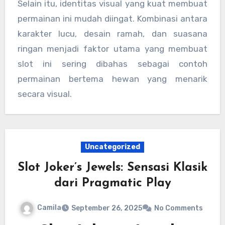
Selain itu, identitas visual yang kuat membuat
permainan ini mudah diingat. Kombinasi antara
karakter lucu, desain ramah, dan suasana
ringan menjadi faktor utama yang membuat
slot ini sering dibahas sebagai contoh
permainan bertema hewan yang menarik
secara visual.
Uncategorized
Slot Joker’s Jewels: Sensasi Klasik
dari Pragmatic Play
Camila
September 26, 2025
No Comments