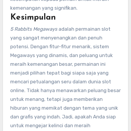
kemenangan yang signifikan.
Kesimpulan
5 Rabbits Megaways
adalah permainan slot
yang sangat menyenangkan dan penuh
potensi. Dengan fitur-fitur menarik, sistem
Megaways yang dinamis, dan peluang untuk
meraih kemenangan besar, permainan ini
menjadi pilihan tepat bagi siapa saja yang
mencari petualangan seru dalam dunia slot
online. Tidak hanya menawarkan peluang besar
untuk menang, tetapi juga memberikan
hiburan yang memikat dengan tema yang unik
dan grafis yang indah. Jadi, apakah Anda siap
untuk mengejar kelinci dan meraih