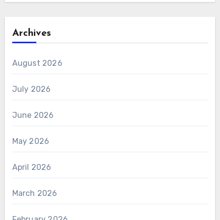
Archives
August 2026
July 2026
June 2026
May 2026
April 2026
March 2026
February 2026