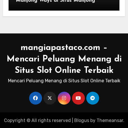
Mahjong Ways di Situs Mahjong
Terpercaya
mangiapastaco.com –
Mencari Peluang Menang di
Situs Slot Online Terbaik
Mencari Peluang Menang di Situs Slot Online Terbaik
Copyright © All rights reserved
|
Blogus
by
Themeansar
.