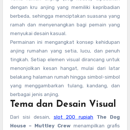
dengan kru anjing yang memiliki kepribadian
berbeda, sehingga menciptakan suasana yang
ramah dan menyenangkan bagi pemain yang
menyukai desain kasual.
Permainan ini mengangkat konsep kehidupan
anjing rumahan yang setia, lucu, dan penuh
tingkah. Setiap elemen visual dirancang untuk
menonjolkan kesan hangat, mulai dari latar
belakang halaman rumah hingga simbol-simbol
yang menggambarkan tulang, kandang, dan
berbagai jenis anjing.
Tema dan Desain Visual
Dari sisi desain,
slot 200 rupiah
The Dog
House – Muttley Crew
menampilkan grafis