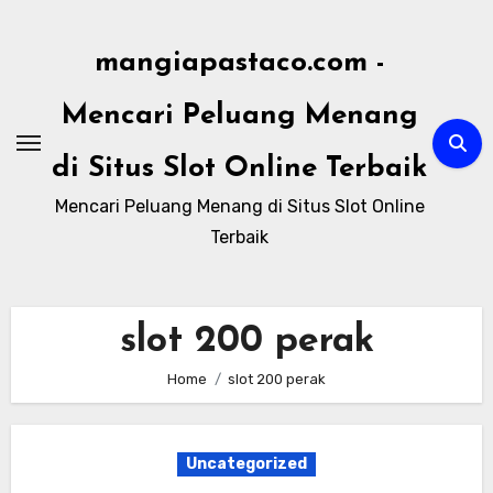
Skip
to
mangiapastaco.com -
content
Mencari Peluang Menang
di Situs Slot Online Terbaik
Mencari Peluang Menang di Situs Slot Online
Terbaik
slot 200 perak
Home
slot 200 perak
Uncategorized