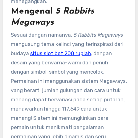
menegangkan.
Mengenal
5 Rabbits
Megaways
Sesuai dengan namanya,
5 Rabbits Megaways
mengusung tema kelinci yang terinspirasi dari
budaya
situs slot bet 200 rupiah
, dengan
desain yang berwarna-warni dan penuh
dengan simbol-simbol yang mencolok.
Permainan ini menggunakan sistem Megaways,
yang berarti jumlah gulungan dan cara untuk
menang dapat bervariasi pada setiap putaran,
menawarkan hingga 117.649 cara untuk
menang! Sistem ini memungkinkan para
pemain untuk menikmati pengalaman
permainan yang lebih dinamis dan seru.