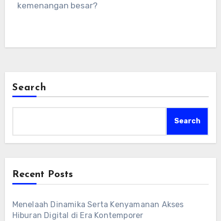
kemenangan besar?
Search
Search
Recent Posts
Menelaah Dinamika Serta Kenyamanan Akses
Hiburan Digital di Era Kontemporer