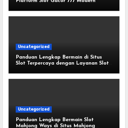
Platform Slot Gacor 777 Modern
Uncategorized
Panduan Lengkap Bermain di Situs
Slot Terpercaya dengan Layanan Slot
Deposit QRIS 5 Ribu
Uncategorized
Panduan Lengkap Bermain Slot
Mahjong Ways di Situs Mahjong