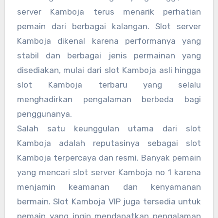
server Kamboja terus menarik perhatian
pemain dari berbagai kalangan. Slot server
Kamboja dikenal karena performanya yang
stabil dan berbagai jenis permainan yang
disediakan, mulai dari slot Kamboja asli hingga
slot Kamboja terbaru yang selalu
menghadirkan pengalaman berbeda bagi
penggunanya.
Salah satu keunggulan utama dari slot
Kamboja adalah reputasinya sebagai slot
Kamboja terpercaya dan resmi. Banyak pemain
yang mencari slot server Kamboja no 1 karena
menjamin keamanan dan kenyamanan
bermain. Slot Kamboja VIP juga tersedia untuk
pemain yang ingin mendapatkan pengalaman