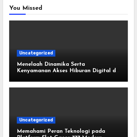
You Missed
Uncategorized
Menelaah Dinamika Serta
Kenyamanan Akses Hiburan Digital di
Era Kontemporer
Uncategorized
Memahami Peran Teknologi pada