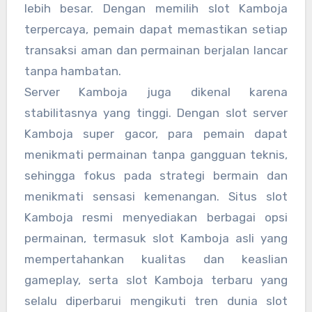
lebih besar. Dengan memilih slot Kamboja
terpercaya, pemain dapat memastikan setiap
transaksi aman dan permainan berjalan lancar
tanpa hambatan.
Server Kamboja juga dikenal karena
stabilitasnya yang tinggi. Dengan slot server
Kamboja super gacor, para pemain dapat
menikmati permainan tanpa gangguan teknis,
sehingga fokus pada strategi bermain dan
menikmati sensasi kemenangan. Situs slot
Kamboja resmi menyediakan berbagai opsi
permainan, termasuk slot Kamboja asli yang
mempertahankan kualitas dan keaslian
gameplay, serta slot Kamboja terbaru yang
selalu diperbarui mengikuti tren dunia slot