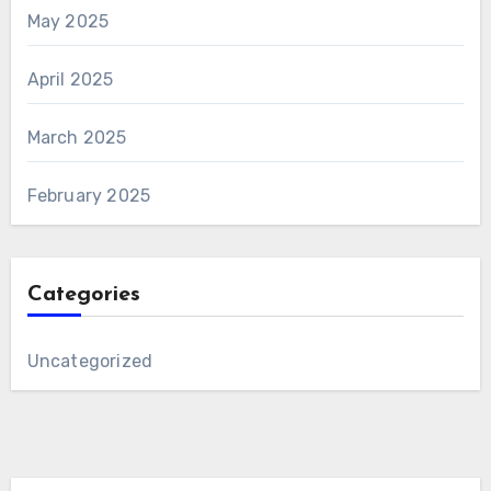
May 2025
April 2025
March 2025
February 2025
Categories
Uncategorized