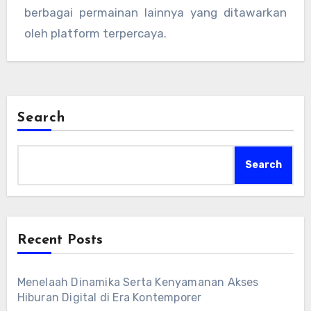
berbagai permainan lainnya yang ditawarkan
oleh platform terpercaya.
Search
Search
Recent Posts
Menelaah Dinamika Serta Kenyamanan Akses
Hiburan Digital di Era Kontemporer