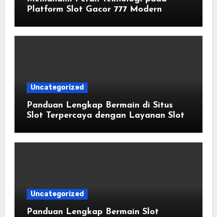
Platform Slot Gacor 777 Modern
Uncategorized
Panduan Lengkap Bermain di Situs
Slot Terpercaya dengan Layanan Slot
Deposit QRIS 5 Ribu
Uncategorized
Panduan Lengkap Bermain Slot