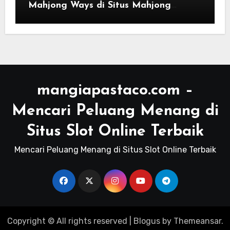
Mahjong Ways di Situs Mahjong
Terpercaya
mangiapastaco.com –
Mencari Peluang Menang di
Situs Slot Online Terbaik
Mencari Peluang Menang di Situs Slot Online Terbaik
Copyright © All rights reserved
|
Blogus
by
Themeansar
.