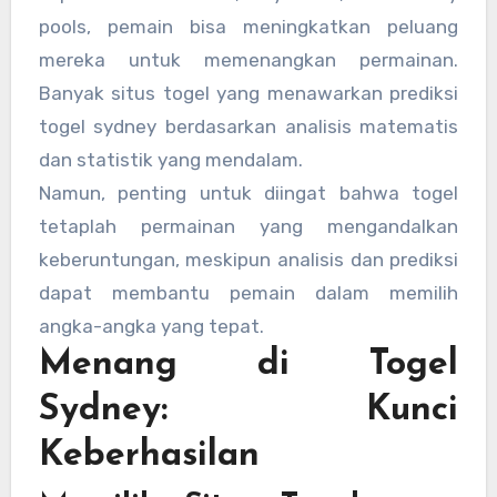
pools, pemain bisa meningkatkan peluang
mereka untuk memenangkan permainan.
Banyak situs togel yang menawarkan prediksi
togel sydney berdasarkan analisis matematis
dan statistik yang mendalam.
Namun, penting untuk diingat bahwa togel
tetaplah permainan yang mengandalkan
keberuntungan, meskipun analisis dan prediksi
dapat membantu pemain dalam memilih
angka-angka yang tepat.
Menang di Togel
Sydney: Kunci
Keberhasilan