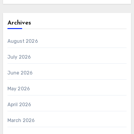
Archives
August 2026
July 2026
June 2026
May 2026
April 2026
March 2026