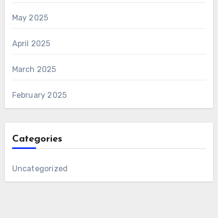
May 2025
April 2025
March 2025
February 2025
Categories
Uncategorized