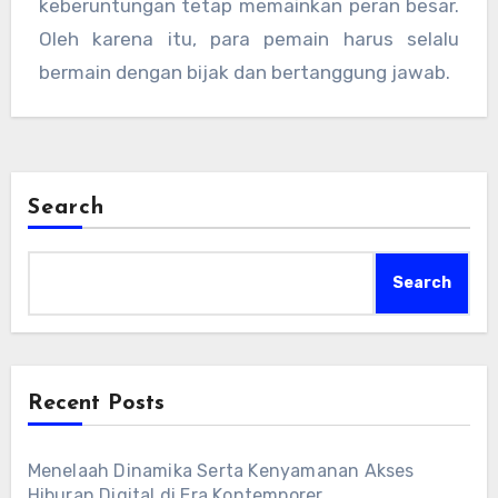
keberuntungan tetap memainkan peran besar.
Oleh karena itu, para pemain harus selalu
bermain dengan bijak dan bertanggung jawab.
Search
Search
Recent Posts
Menelaah Dinamika Serta Kenyamanan Akses
Hiburan Digital di Era Kontemporer