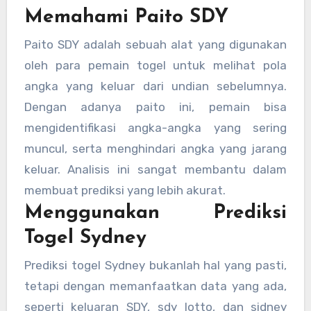
Memahami Paito SDY
Paito SDY adalah sebuah alat yang digunakan
oleh para pemain togel untuk melihat pola
angka yang keluar dari undian sebelumnya.
Dengan adanya paito ini, pemain bisa
mengidentifikasi angka-angka yang sering
muncul, serta menghindari angka yang jarang
keluar. Analisis ini sangat membantu dalam
membuat prediksi yang lebih akurat.
Menggunakan Prediksi
Togel Sydney
Prediksi togel Sydney bukanlah hal yang pasti,
tetapi dengan memanfaatkan data yang ada,
seperti keluaran SDY, sdy lotto, dan sidney