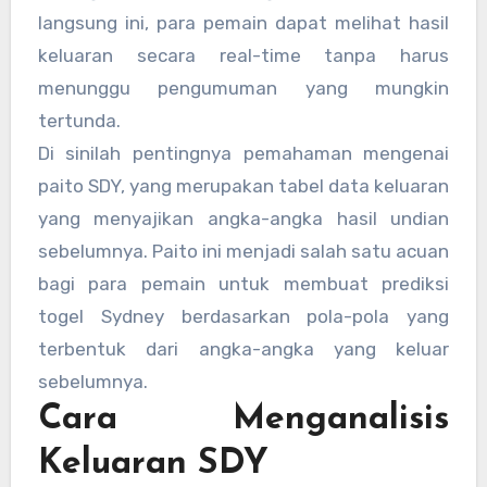
langsung ini, para pemain dapat melihat hasil
keluaran secara real-time tanpa harus
menunggu pengumuman yang mungkin
tertunda.
Di sinilah pentingnya pemahaman mengenai
paito SDY, yang merupakan tabel data keluaran
yang menyajikan angka-angka hasil undian
sebelumnya. Paito ini menjadi salah satu acuan
bagi para pemain untuk membuat prediksi
togel Sydney berdasarkan pola-pola yang
terbentuk dari angka-angka yang keluar
sebelumnya.
Cara Menganalisis
Keluaran SDY