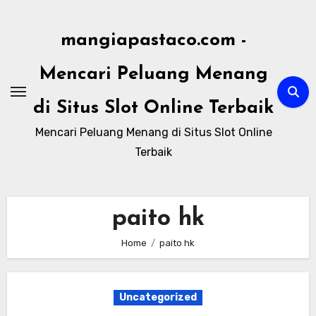
Skip
to
mangiapastaco.com -
content
Mencari Peluang Menang
di Situs Slot Online Terbaik
Mencari Peluang Menang di Situs Slot Online
Terbaik
paito hk
Home
paito hk
Uncategorized