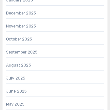
January 2026
December 2025
November 2025
October 2025
September 2025
August 2025
July 2025
June 2025
May 2025