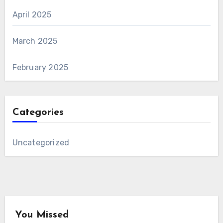
April 2025
March 2025
February 2025
Categories
Uncategorized
You Missed