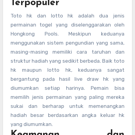
Terpopuler
Toto hk dan lotto hk adalah dua jenis
permainan togel yang diselenggarakan oleh
Hongkong Pools. Meskipun keduanya
menggunakan sistem pengundian yang sama,
masing-masing memiliki cara taruhan dan
struktur hadiah yang sedikit berbeda. Baik toto
hk maupun lotto hk, keduanya sangat
bergantung pada hasil live draw hk yang
diumumkan setiap harinya. Pemain bisa
memilih jenis permainan yang paling mereka
sukai dan berharap untuk memenangkan
hadiah besar berdasarkan angka keluar hk
yang diumumkan.
Keamanan dan