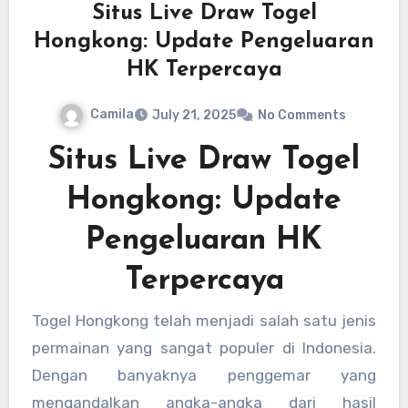
Situs Live Draw Togel
Hongkong: Update Pengeluaran
HK Terpercaya
Camila
July 21, 2025
No Comments
Situs Live Draw Togel
Hongkong: Update
Pengeluaran HK
Terpercaya
Togel Hongkong telah menjadi salah satu jenis
permainan yang sangat populer di Indonesia.
Dengan banyaknya penggemar yang
mengandalkan angka-angka dari hasil