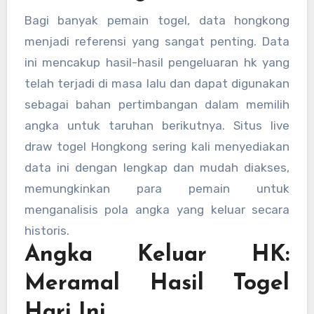
Bagi banyak pemain togel, data hongkong
menjadi referensi yang sangat penting. Data
ini mencakup hasil-hasil pengeluaran hk yang
telah terjadi di masa lalu dan dapat digunakan
sebagai bahan pertimbangan dalam memilih
angka untuk taruhan berikutnya. Situs live
draw togel Hongkong sering kali menyediakan
data ini dengan lengkap dan mudah diakses,
memungkinkan para pemain untuk
menganalisis pola angka yang keluar secara
historis.
Angka Keluar HK:
Meramal Hasil Togel
Hari Ini