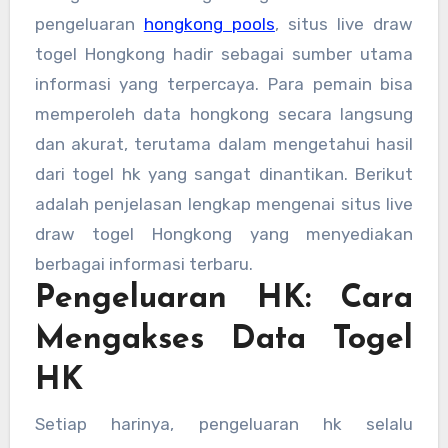
pengeluaran
hongkong pools
, situs live draw
togel Hongkong hadir sebagai sumber utama
informasi yang terpercaya. Para pemain bisa
memperoleh data hongkong secara langsung
dan akurat, terutama dalam mengetahui hasil
dari togel hk yang sangat dinantikan. Berikut
adalah penjelasan lengkap mengenai situs live
draw togel Hongkong yang menyediakan
berbagai informasi terbaru.
Pengeluaran HK: Cara
Mengakses Data Togel
HK
Setiap harinya, pengeluaran hk selalu