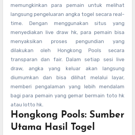
memungkinkan para pemain untuk melihat
langsung pengeluaran angka togel secara real-
time. Dengan menggunakan situs yang
menyediakan live draw hk, para pemain bisa
menyaksikan proses pengundian yang
dilakukan oleh Hongkong Pools secara
transparan dan fair. Dalam setiap sesi live
draw, angka yang keluar akan langsung
diumumkan dan bisa dilihat melalui layar,
memberi pengalaman yang lebih mendalam
bagi para pemain yang gemar bermain toto hk
atau lotto hk.
Hongkong Pools: Sumber
Utama Hasil Togel