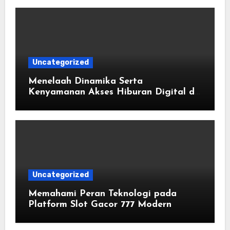
Uncategorized
Menelaah Dinamika Serta
Kenyamanan Akses Hiburan Digital di
Era Kontemporer
Uncategorized
Memahami Peran Teknologi pada
Platform Slot Gacor 777 Modern