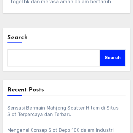
togel hk dan merasa aman dalam bertaruh.
Search
Search
Recent Posts
Sensasi Bermain Mahjong Scatter Hitam di Situs
Slot Terpercaya dan Terbaru
Mengenal Konsep Slot Depo 10K dalam Industri