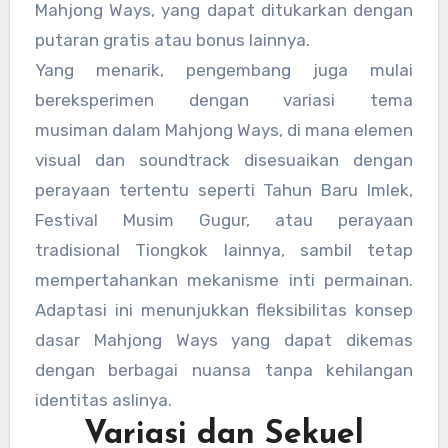
Mahjong Ways, yang dapat ditukarkan dengan
putaran gratis atau bonus lainnya.
Yang menarik, pengembang juga mulai
bereksperimen dengan variasi tema
musiman dalam Mahjong Ways, di mana elemen
visual dan soundtrack disesuaikan dengan
perayaan tertentu seperti Tahun Baru Imlek,
Festival Musim Gugur, atau perayaan
tradisional Tiongkok lainnya, sambil tetap
mempertahankan mekanisme inti permainan.
Adaptasi ini menunjukkan fleksibilitas konsep
dasar Mahjong Ways yang dapat dikemas
dengan berbagai nuansa tanpa kehilangan
identitas aslinya.
Variasi dan Sekuel