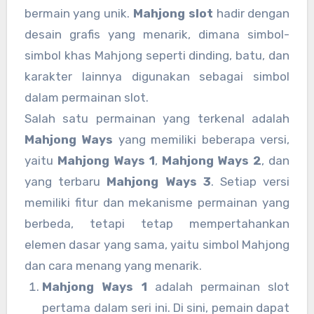
bermain yang unik.
Mahjong slot
hadir dengan
desain grafis yang menarik, dimana simbol-
simbol khas Mahjong seperti dinding, batu, dan
karakter lainnya digunakan sebagai simbol
dalam permainan slot.
Salah satu permainan yang terkenal adalah
Mahjong Ways
yang memiliki beberapa versi,
yaitu
Mahjong Ways 1
,
Mahjong Ways 2
, dan
yang terbaru
Mahjong Ways 3
. Setiap versi
memiliki fitur dan mekanisme permainan yang
berbeda, tetapi tetap mempertahankan
elemen dasar yang sama, yaitu simbol Mahjong
dan cara menang yang menarik.
Mahjong Ways 1
adalah permainan slot
pertama dalam seri ini. Di sini, pemain dapat