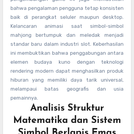
bahwa pengalaman pengguna tetap konsisten
baik di perangkat seluler maupun desktop.
Kelancaran animasi saat simbol-simbol
mahjong bertumpuk dan meledak menjadi
standar baru dalam industri slot. Keberhasilan
ini membuktikan bahwa penggabungan antara
elemen budaya kuno dengan teknologi
rendering modern dapat menghasilkan produk
hiburan yang memiliki daya tarik universal,
melampaui batas geografis dan usia
pemainnya.
Analisis Struktur
Matematika dan Sistem
Simbol Berlapis Emas