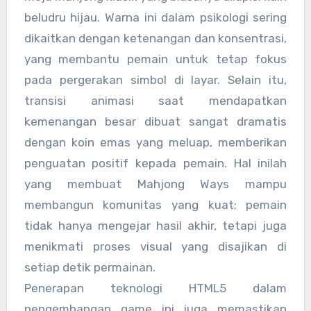
beludru hijau. Warna ini dalam psikologi sering
dikaitkan dengan ketenangan dan konsentrasi,
yang membantu pemain untuk tetap fokus
pada pergerakan simbol di layar. Selain itu,
transisi animasi saat mendapatkan
kemenangan besar dibuat sangat dramatis
dengan koin emas yang meluap, memberikan
penguatan positif kepada pemain. Hal inilah
yang membuat Mahjong Ways mampu
membangun komunitas yang kuat; pemain
tidak hanya mengejar hasil akhir, tetapi juga
menikmati proses visual yang disajikan di
setiap detik permainan.
Penerapan teknologi HTML5 dalam
pengembangan game ini juga memastikan