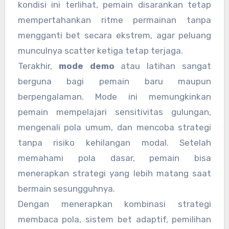
kondisi ini terlihat, pemain disarankan tetap
mempertahankan ritme permainan tanpa
mengganti bet secara ekstrem, agar peluang
munculnya scatter ketiga tetap terjaga.
Terakhir,
mode demo
atau latihan sangat
berguna bagi pemain baru maupun
berpengalaman. Mode ini memungkinkan
pemain mempelajari sensitivitas gulungan,
mengenali pola umum, dan mencoba strategi
tanpa risiko kehilangan modal. Setelah
memahami pola dasar, pemain bisa
menerapkan strategi yang lebih matang saat
bermain sesungguhnya.
Dengan menerapkan kombinasi strategi
membaca pola, sistem bet adaptif, pemilihan