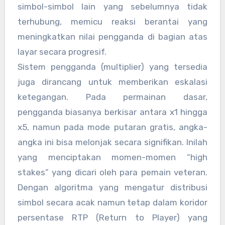
simbol-simbol lain yang sebelumnya tidak
terhubung, memicu reaksi berantai yang
meningkatkan nilai pengganda di bagian atas
layar secara progresif.
Sistem pengganda (multiplier) yang tersedia
juga dirancang untuk memberikan eskalasi
ketegangan. Pada permainan dasar,
pengganda biasanya berkisar antara x1 hingga
x5, namun pada mode putaran gratis, angka-
angka ini bisa melonjak secara signifikan. Inilah
yang menciptakan momen-momen “high
stakes” yang dicari oleh para pemain veteran.
Dengan algoritma yang mengatur distribusi
simbol secara acak namun tetap dalam koridor
persentase RTP (Return to Player) yang