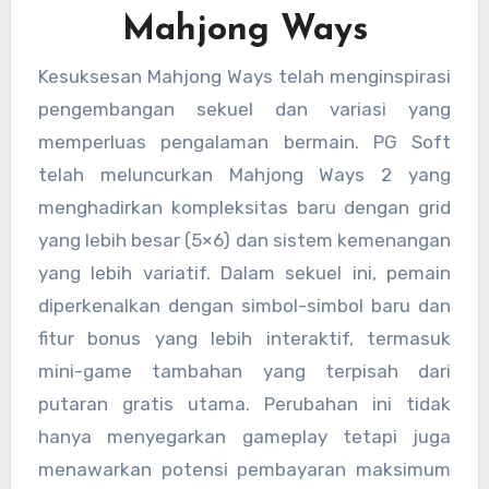
Mahjong Ways
Kesuksesan Mahjong Ways telah menginspirasi
pengembangan sekuel dan variasi yang
memperluas pengalaman bermain. PG Soft
telah meluncurkan Mahjong Ways 2 yang
menghadirkan kompleksitas baru dengan grid
yang lebih besar (5×6) dan sistem kemenangan
yang lebih variatif. Dalam sekuel ini, pemain
diperkenalkan dengan simbol-simbol baru dan
fitur bonus yang lebih interaktif, termasuk
mini-game tambahan yang terpisah dari
putaran gratis utama. Perubahan ini tidak
hanya menyegarkan gameplay tetapi juga
menawarkan potensi pembayaran maksimum