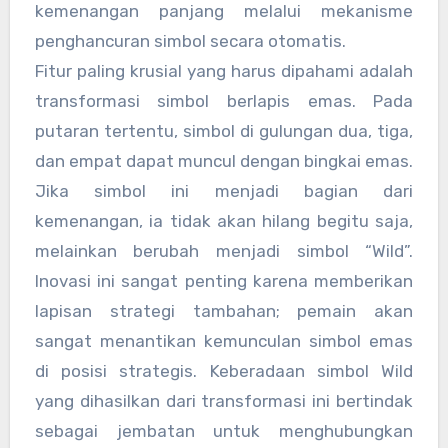
kemenangan panjang melalui mekanisme
penghancuran simbol secara otomatis.
Fitur paling krusial yang harus dipahami adalah
transformasi simbol berlapis emas. Pada
putaran tertentu, simbol di gulungan dua, tiga,
dan empat dapat muncul dengan bingkai emas.
Jika simbol ini menjadi bagian dari
kemenangan, ia tidak akan hilang begitu saja,
melainkan berubah menjadi simbol “Wild”.
Inovasi ini sangat penting karena memberikan
lapisan strategi tambahan; pemain akan
sangat menantikan kemunculan simbol emas
di posisi strategis. Keberadaan simbol Wild
yang dihasilkan dari transformasi ini bertindak
sebagai jembatan untuk menghubungkan