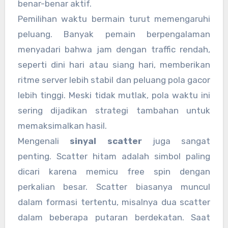
benar-benar aktif.
Pemilihan waktu bermain turut memengaruhi
peluang. Banyak pemain berpengalaman
menyadari bahwa jam dengan traffic rendah,
seperti dini hari atau siang hari, memberikan
ritme server lebih stabil dan peluang pola gacor
lebih tinggi. Meski tidak mutlak, pola waktu ini
sering dijadikan strategi tambahan untuk
memaksimalkan hasil.
Mengenali
sinyal scatter
juga sangat
penting. Scatter hitam adalah simbol paling
dicari karena memicu free spin dengan
perkalian besar. Scatter biasanya muncul
dalam formasi tertentu, misalnya dua scatter
dalam beberapa putaran berdekatan. Saat