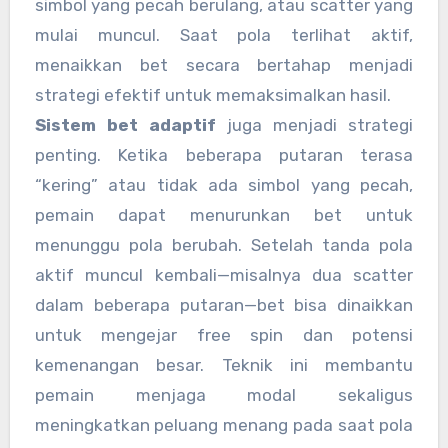
simbol yang pecah berulang, atau scatter yang
mulai muncul. Saat pola terlihat aktif,
menaikkan bet secara bertahap menjadi
strategi efektif untuk memaksimalkan hasil.
Sistem bet adaptif
juga menjadi strategi
penting. Ketika beberapa putaran terasa
“kering” atau tidak ada simbol yang pecah,
pemain dapat menurunkan bet untuk
menunggu pola berubah. Setelah tanda pola
aktif muncul kembali—misalnya dua scatter
dalam beberapa putaran—bet bisa dinaikkan
untuk mengejar free spin dan potensi
kemenangan besar. Teknik ini membantu
pemain menjaga modal sekaligus
meningkatkan peluang menang pada saat pola