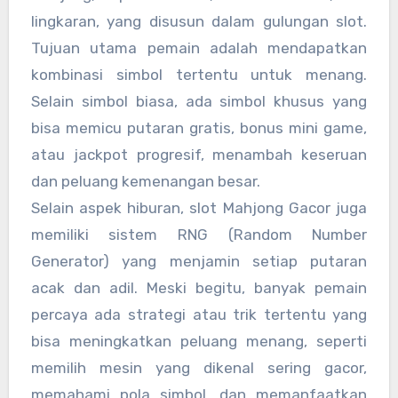
lingkaran, yang disusun dalam gulungan slot.
Tujuan utama pemain adalah mendapatkan
kombinasi simbol tertentu untuk menang.
Selain simbol biasa, ada simbol khusus yang
bisa memicu putaran gratis, bonus mini game,
atau jackpot progresif, menambah keseruan
dan peluang kemenangan besar.
Selain aspek hiburan, slot Mahjong Gacor juga
memiliki sistem RNG (Random Number
Generator) yang menjamin setiap putaran
acak dan adil. Meski begitu, banyak pemain
percaya ada strategi atau trik tertentu yang
bisa meningkatkan peluang menang, seperti
memilih mesin yang dikenal sering gacor,
memahami pola simbol, dan memanfaatkan