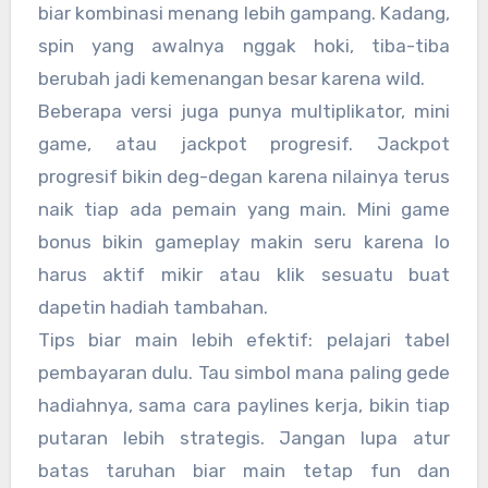
biar kombinasi menang lebih gampang. Kadang,
spin yang awalnya nggak hoki, tiba-tiba
berubah jadi kemenangan besar karena wild.
Beberapa versi juga punya multiplikator, mini
game, atau jackpot progresif. Jackpot
progresif bikin deg-degan karena nilainya terus
naik tiap ada pemain yang main. Mini game
bonus bikin gameplay makin seru karena lo
harus aktif mikir atau klik sesuatu buat
dapetin hadiah tambahan.
Tips biar main lebih efektif: pelajari tabel
pembayaran dulu. Tau simbol mana paling gede
hadiahnya, sama cara paylines kerja, bikin tiap
putaran lebih strategis. Jangan lupa atur
batas taruhan biar main tetap fun dan