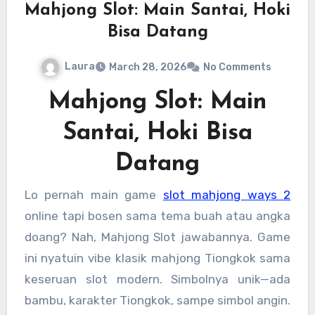
Mahjong Slot: Main Santai, Hoki
Bisa Datang
Laura
March 28, 2026
No Comments
Mahjong Slot: Main
Santai, Hoki Bisa
Datang
Lo pernah main game
slot mahjong ways 2
online tapi bosen sama tema buah atau angka
doang? Nah, Mahjong Slot jawabannya. Game
ini nyatuin vibe klasik mahjong Tiongkok sama
keseruan slot modern. Simbolnya unik—ada
bambu, karakter Tiongkok, sampe simbol angin.