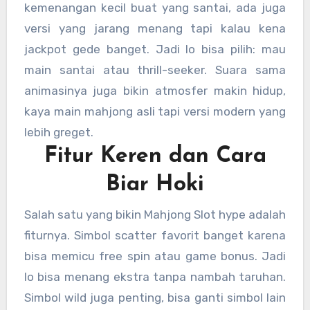
kemenangan kecil buat yang santai, ada juga
versi yang jarang menang tapi kalau kena
jackpot gede banget. Jadi lo bisa pilih: mau
main santai atau thrill-seeker. Suara sama
animasinya juga bikin atmosfer makin hidup,
kaya main mahjong asli tapi versi modern yang
lebih greget.
Fitur Keren dan Cara
Biar Hoki
Salah satu yang bikin Mahjong Slot hype adalah
fiturnya. Simbol scatter favorit banget karena
bisa memicu free spin atau game bonus. Jadi
lo bisa menang ekstra tanpa nambah taruhan.
Simbol wild juga penting, bisa ganti simbol lain