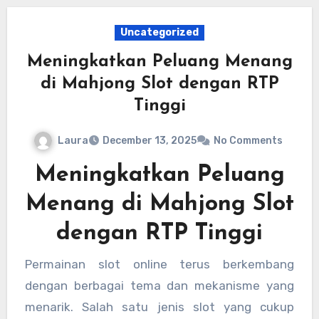
Uncategorized
Meningkatkan Peluang Menang
di Mahjong Slot dengan RTP
Tinggi
Laura
December 13, 2025
No Comments
Meningkatkan Peluang
Menang di Mahjong Slot
dengan RTP Tinggi
Permainan slot online terus berkembang
dengan berbagai tema dan mekanisme yang
menarik. Salah satu jenis slot yang cukup