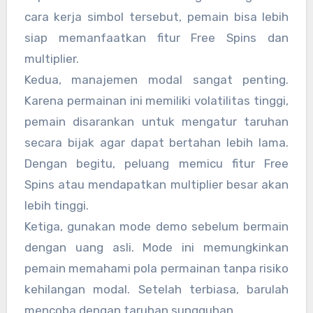
cara kerja simbol tersebut, pemain bisa lebih
siap memanfaatkan fitur Free Spins dan
multiplier.
Kedua, manajemen modal sangat penting.
Karena permainan ini memiliki volatilitas tinggi,
pemain disarankan untuk mengatur taruhan
secara bijak agar dapat bertahan lebih lama.
Dengan begitu, peluang memicu fitur Free
Spins atau mendapatkan multiplier besar akan
lebih tinggi.
Ketiga, gunakan mode demo sebelum bermain
dengan uang asli. Mode ini memungkinkan
pemain memahami pola permainan tanpa risiko
kehilangan modal. Setelah terbiasa, barulah
mencoba dengan taruhan sungguhan.