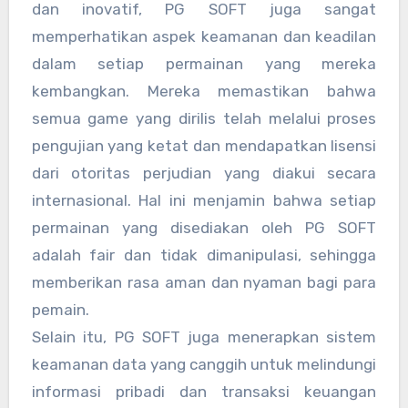
dan inovatif, PG SOFT juga sangat
memperhatikan aspek keamanan dan keadilan
dalam setiap permainan yang mereka
kembangkan. Mereka memastikan bahwa
semua game yang dirilis telah melalui proses
pengujian yang ketat dan mendapatkan lisensi
dari otoritas perjudian yang diakui secara
internasional. Hal ini menjamin bahwa setiap
permainan yang disediakan oleh PG SOFT
adalah fair dan tidak dimanipulasi, sehingga
memberikan rasa aman dan nyaman bagi para
pemain.
Selain itu, PG SOFT juga menerapkan sistem
keamanan data yang canggih untuk melindungi
informasi pribadi dan transaksi keuangan