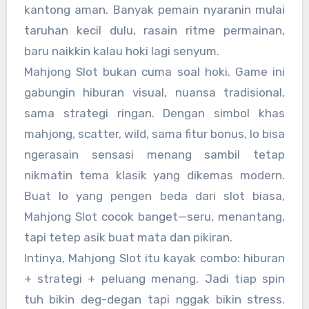
kantong aman. Banyak pemain nyaranin mulai
taruhan kecil dulu, rasain ritme permainan,
baru naikkin kalau hoki lagi senyum.
Mahjong Slot bukan cuma soal hoki. Game ini
gabungin hiburan visual, nuansa tradisional,
sama strategi ringan. Dengan simbol khas
mahjong, scatter, wild, sama fitur bonus, lo bisa
ngerasain sensasi menang sambil tetap
nikmatin tema klasik yang dikemas modern.
Buat lo yang pengen beda dari slot biasa,
Mahjong Slot cocok banget—seru, menantang,
tapi tetep asik buat mata dan pikiran.
Intinya, Mahjong Slot itu kayak combo: hiburan
+ strategi + peluang menang. Jadi tiap spin
tuh bikin deg-degan tapi nggak bikin stress.