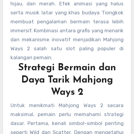
hijau, dan merah. Efek animasi yang halus
serta musik latar yang khas budaya Tiongkok
membuat pengalaman bermain terasa lebih
immersif. Kombinasi antara grafis yang menarik
dan mekanisme inovatif menjadikan Mahjong
Ways 2 salah satu slot paling populer di
kalangan pemain.
Strategi Bermain dan
Daya Tarik Mahjong
Ways 2
Untuk menikmati Mahjong Ways 2 secara
maksimal, pemain perlu memahami strategi
dasar. Pertama, kenali simbol-simbol penting
seperti Wild dan Scatter. Dengan mengetahui