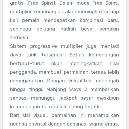
gratis (Free Spins). Dalam mode Free Spins,
multiplier kemenangan akan meningkat setiap
kali pemain mendapatkan kombinasi baru,
sehingga peluang hadiah besar semakin
terbuka.
Sistem progressive multiplier juga menjadi
daya tarik tersendiri. Setiap kemenangan
berturut-turut akan meningkatkan nilai
pengganda, membuat permainan terasa lebih
menegangkan. Dengan volatilitas menengah
hingga tinggi, Mahjong Ways 2 memberikan
sensasi menunggu jackpot besar meskipun
kemenangan tidak selalu sering terjadi.
Dari sisi visual, permainan ini menampilkan
nuansa oriental dengan dominasi warna emas,