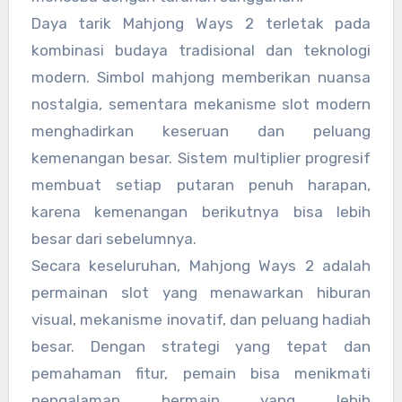
Daya tarik Mahjong Ways 2 terletak pada
kombinasi budaya tradisional dan teknologi
modern. Simbol mahjong memberikan nuansa
nostalgia, sementara mekanisme slot modern
menghadirkan keseruan dan peluang
kemenangan besar. Sistem multiplier progresif
membuat setiap putaran penuh harapan,
karena kemenangan berikutnya bisa lebih
besar dari sebelumnya.
Secara keseluruhan, Mahjong Ways 2 adalah
permainan slot yang menawarkan hiburan
visual, mekanisme inovatif, dan peluang hadiah
besar. Dengan strategi yang tepat dan
pemahaman fitur, pemain bisa menikmati
pengalaman bermain yang lebih