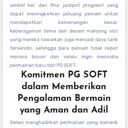
simbol liar, dan fitur jackpot progresif yang
dapat meningkatkan peluang pemain untuk
mendapatkan kemenangan besar.
Keberagaman tema dan desain mahjong slot
yang mereka tawarkan juga menjadi daya tarik
tersendiri, sehingga para pemain tidak cepat
merasa bosan dan selalu ingin mencoba
permainan baru dari PG SOFT.
Komitmen PG SOFT
dalam Memberikan
Pengalaman Bermain
yang Aman dan Adil
Selain menghadirkan permainan yang menarik