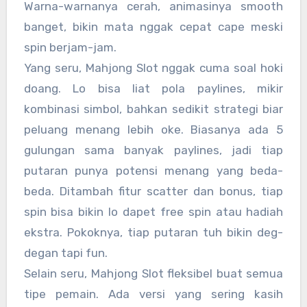
Warna-warnanya cerah, animasinya smooth
banget, bikin mata nggak cepat cape meski
spin berjam-jam.
Yang seru, Mahjong Slot nggak cuma soal hoki
doang. Lo bisa liat pola paylines, mikir
kombinasi simbol, bahkan sedikit strategi biar
peluang menang lebih oke. Biasanya ada 5
gulungan sama banyak paylines, jadi tiap
putaran punya potensi menang yang beda-
beda. Ditambah fitur scatter dan bonus, tiap
spin bisa bikin lo dapet free spin atau hadiah
ekstra. Pokoknya, tiap putaran tuh bikin deg-
degan tapi fun.
Selain seru, Mahjong Slot fleksibel buat semua
tipe pemain. Ada versi yang sering kasih