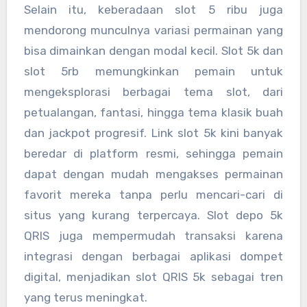
Selain itu, keberadaan slot 5 ribu juga
mendorong munculnya variasi permainan yang
bisa dimainkan dengan modal kecil. Slot 5k dan
slot 5rb memungkinkan pemain untuk
mengeksplorasi berbagai tema slot, dari
petualangan, fantasi, hingga tema klasik buah
dan jackpot progresif. Link slot 5k kini banyak
beredar di platform resmi, sehingga pemain
dapat dengan mudah mengakses permainan
favorit mereka tanpa perlu mencari-cari di
situs yang kurang terpercaya. Slot depo 5k
QRIS juga mempermudah transaksi karena
integrasi dengan berbagai aplikasi dompet
digital, menjadikan slot QRIS 5k sebagai tren
yang terus meningkat.