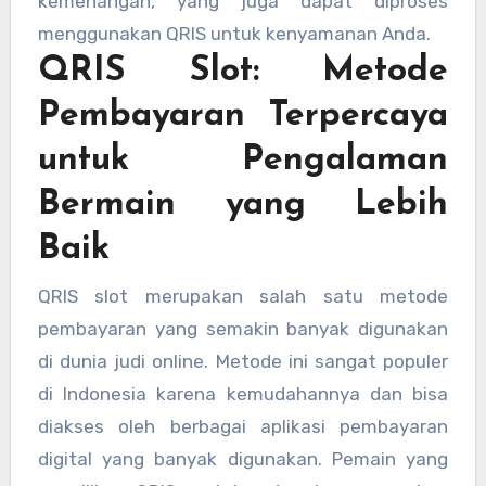
kemenangan,
yang
juga
dapat
diproses
menggunakan
QRIS
untuk
kenyamanan
Anda.
QRIS
Slot:
Metode
Pembayaran
Terpercaya
untuk
Pengalaman
Bermain
yang
Lebih
Baik
QRIS
slot
merupakan
salah
satu
metode
pembayaran
yang
semakin
banyak
digunakan
di
dunia
judi
online.
Metode
ini
sangat
populer
di
Indonesia
karena
kemudahannya
dan
bisa
diakses
oleh
berbagai
aplikasi
pembayaran
digital
yang
banyak
digunakan.
Pemain
yang