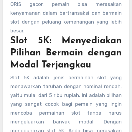
QRIS
gacor,
pemain
bisa
merasakan
kenyamanan
dalam
bertransaksi
dan
bermain
slot
dengan
peluang
kemenangan
yang
lebih
besar.
Slot
5K:
Menyediakan
Pilihan
Bermain
dengan
Modal
Terjangkau
Slot
5K
adalah
jenis
permainan
slot
yang
menawarkan
taruhan
dengan
nominal
rendah,
yaitu
mulai
dari
5
ribu
rupiah.
Ini
adalah
pilihan
yang
sangat
cocok
bagi
pemain
yang
ingin
mencoba
permainan
slot
tanpa
harus
mengeluarkan
banyak
modal.
Dengan
menggunakan
slot
5K,
Anda
bisa
merasakan