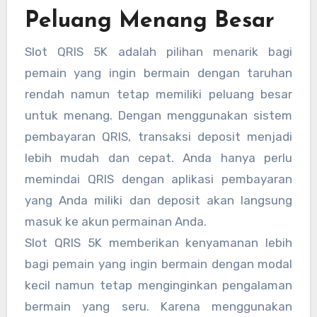
Peluang
Menang
Besar
Slot
QRIS
5K
adalah
pilihan
menarik
bagi
pemain
yang
ingin
bermain
dengan
taruhan
rendah
namun
tetap
memiliki
peluang
besar
untuk
menang.
Dengan
menggunakan
sistem
pembayaran
QRIS,
transaksi
deposit
menjadi
lebih
mudah
dan
cepat.
Anda
hanya
perlu
memindai
QRIS
dengan
aplikasi
pembayaran
yang
Anda
miliki
dan
deposit
akan
langsung
masuk
ke
akun
permainan
Anda.
Slot
QRIS
5K
memberikan
kenyamanan
lebih
bagi
pemain
yang
ingin
bermain
dengan
modal
kecil
namun
tetap
menginginkan
pengalaman
bermain
yang
seru.
Karena
menggunakan