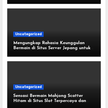
Uncategorized
Mengungkap Rahasia Keunggulan
Bermain di Situs Server Jepang untuk
Kemenangan Maksimal
Uncategorized
Sensasi Bermain Mahjong Scatter
Hitam di Situs Slot Terpercaya dan
Terbaru