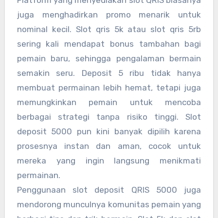
juga menghadirkan promo menarik untuk
nominal kecil. Slot qris 5k atau slot qris 5rb
sering kali mendapat bonus tambahan bagi
pemain baru, sehingga pengalaman bermain
semakin seru. Deposit 5 ribu tidak hanya
membuat permainan lebih hemat, tetapi juga
memungkinkan pemain untuk mencoba
berbagai strategi tanpa risiko tinggi. Slot
deposit 5000 pun kini banyak dipilih karena
prosesnya instan dan aman, cocok untuk
mereka yang ingin langsung menikmati
permainan.
Penggunaan slot deposit QRIS 5000 juga
mendorong munculnya komunitas pemain yang