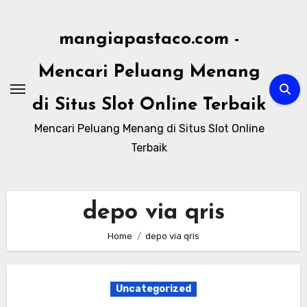
Skip
to
mangiapastaco.com -
content
Mencari Peluang Menang
di Situs Slot Online Terbaik
Mencari Peluang Menang di Situs Slot Online
Terbaik
depo via qris
Home
depo via qris
Uncategorized