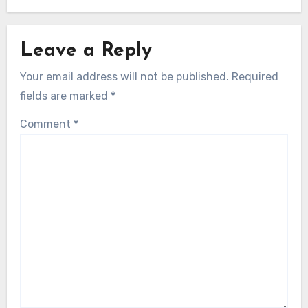
Leave a Reply
Your email address will not be published.
Required
fields are marked
*
Comment
*