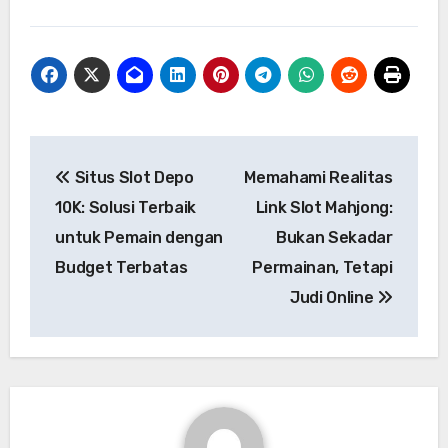
Post
Situs Slot Depo
Memahami Realitas
navigation
10K: Solusi Terbaik
Link Slot Mahjong:
untuk Pemain dengan
Bukan Sekadar
Budget Terbatas
Permainan, Tetapi
Judi Online