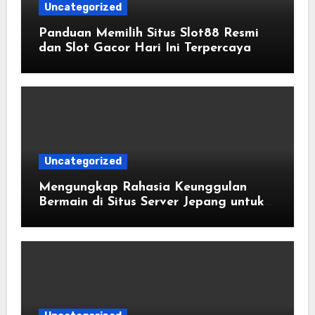
Uncategorized
Panduan Memilih Situs Slot88 Resmi
dan Slot Gacor Hari Ini Terpercaya
Uncategorized
Mengungkap Rahasia Keunggulan
Bermain di Situs Server Jepang untuk
Kemenangan Maksimal