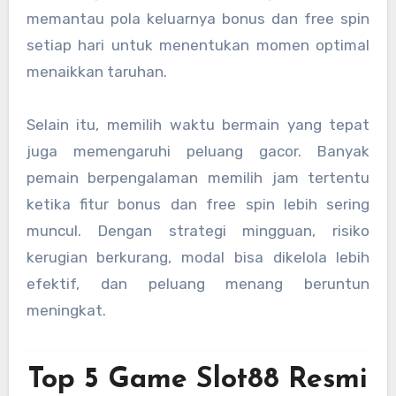
memantau pola keluarnya bonus dan free spin
setiap hari untuk menentukan momen optimal
menaikkan taruhan.
Selain itu, memilih waktu bermain yang tepat
juga memengaruhi peluang gacor. Banyak
pemain berpengalaman memilih jam tertentu
ketika fitur bonus dan free spin lebih sering
muncul. Dengan strategi mingguan, risiko
kerugian berkurang, modal bisa dikelola lebih
efektif, dan peluang menang beruntun
meningkat.
Top 5 Game Slot88 Resmi