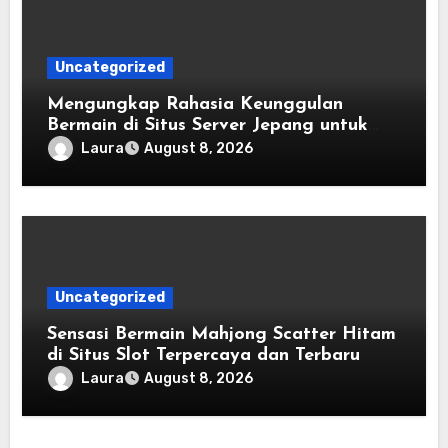
Uncategorized
Mengungkap Rahasia Keunggulan
Bermain di Situs Server Jepang untuk
Kemenangan Maksimal
Laura
August 8, 2026
Uncategorized
Sensasi Bermain Mahjong Scatter Hitam
di Situs Slot Terpercaya dan Terbaru
Laura
August 8, 2026