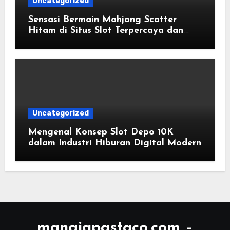
Uncategorized
Sensasi Bermain Mahjong Scatter
Hitam di Situs Slot Terpercaya dan
Terbaru
Uncategorized
Mengenal Konsep Slot Depo 10K
dalam Industri Hiburan Digital Modern
mangiapastaco.com –