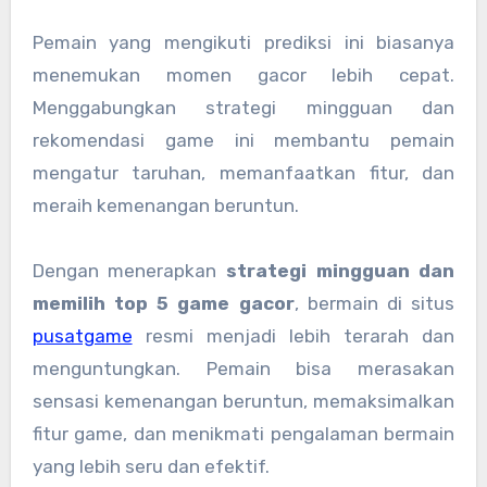
Pemain yang mengikuti prediksi ini biasanya
menemukan momen gacor lebih cepat.
Menggabungkan strategi mingguan dan
rekomendasi game ini membantu pemain
mengatur taruhan, memanfaatkan fitur, dan
meraih kemenangan beruntun.
Dengan menerapkan
strategi mingguan dan
memilih top 5 game gacor
, bermain di situs
pusatgame
resmi menjadi lebih terarah dan
menguntungkan. Pemain bisa merasakan
sensasi kemenangan beruntun, memaksimalkan
fitur game, dan menikmati pengalaman bermain
yang lebih seru dan efektif.