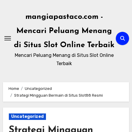
Skip
to
mangiapastaco.com -
content
Mencari Peluang Menang
di Situs Slot Online Terbaik
Mencari Peluang Menang di Situs Slot Online
Terbaik
Home
Uncategorized
Strategi Mingguan Bermain di Situs Slot88 Resmi
Uncategorized
Strategi Mingguan