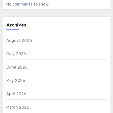
No comments to show.
Archives
August 2026
July 2026
June 2026
May 2026
April 2026
March 2026