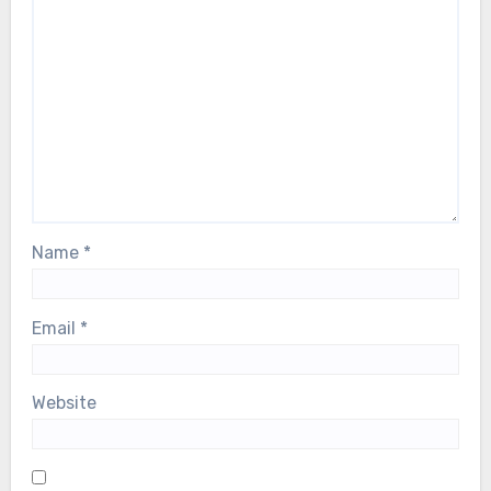
Name
*
Email
*
Website