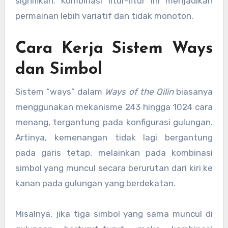
signifikan. Kombinasi fitur-fitur ini menjadikan
permainan lebih variatif dan tidak monoton.
Cara Kerja Sistem Ways
dan Simbol
Sistem “ways” dalam
Ways of the Qilin
biasanya
menggunakan mekanisme 243 hingga 1024 cara
menang, tergantung pada konfigurasi gulungan.
Artinya, kemenangan tidak lagi bergantung
pada garis tetap, melainkan pada kombinasi
simbol yang muncul secara berurutan dari kiri ke
kanan pada gulungan yang berdekatan.
Misalnya, jika tiga simbol yang sama muncul di