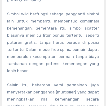
Simbol wild berfungsi sebagai pengganti simbol
lain untuk membantu membentuk kombinasi
kemenangan. Sementara itu, simbol scatter
biasanya memicu fitur bonus tertentu, seperti
putaran gratis, tanpa harus berada di posisi
tertentu. Dalam mode free spins, pemain dapat
memperoleh kesempatan bermain tanpa biaya
tambahan dengan potensi kemenangan yang
lebih besar.
Selain itu, beberapa versi permainan juga
menyertakan pengganda (multiplier) yang dapat
meningkatkan nilai kemenangan secara