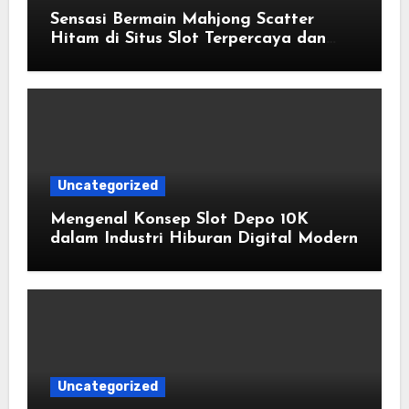
Sensasi Bermain Mahjong Scatter
Hitam di Situs Slot Terpercaya dan
Terbaru
Uncategorized
Mengenal Konsep Slot Depo 10K
dalam Industri Hiburan Digital Modern
Uncategorized