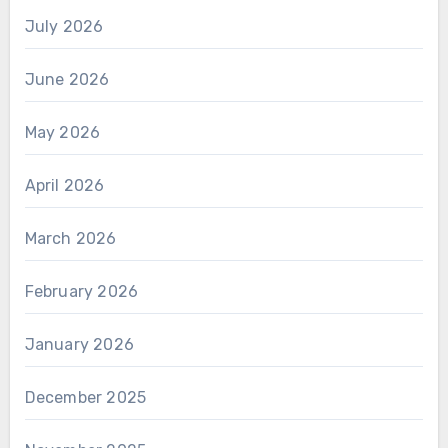
July 2026
June 2026
May 2026
April 2026
March 2026
February 2026
January 2026
December 2025