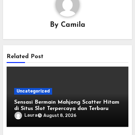
By
Camila
Related Post
Uncategorized
Sensasi Bermain Mahjong Scatter Hitam
di Situs Slot Terpercaya dan Terbaru
Laura
August 8, 2026