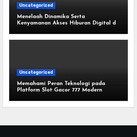
Uncategorized
Menelaah Dinamika Serta
Kenyamanan Akses Hiburan Digital di
Era Kontemporer
Uncategorized
Memahami Peran Teknologi pada
Platform Slot Gacor 777 Modern