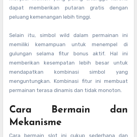
dapat memberikan putaran gratis dengan
peluang kemenangan lebih tinggi.
Selain itu, simbol wild dalam permainan ini
memiliki kemampuan untuk menempel di
gulungan selama fitur bonus aktif. Hal ini
memberikan kesempatan lebih besar untuk
mendapatkan kombinasi simbol yang
menguntungkan. Kombinasi fitur ini membuat
permainan terasa dinamis dan tidak monoton.
Cara Bermain dan
Mekanisme
Cara bermain slot ini cukup sederhana dan