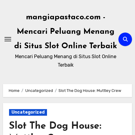
Skip
to
mangiapastaco.com -
content
Mencari Peluang Menang
di Situs Slot Online Terbaik
Mencari Peluang Menang di Situs Slot Online
Terbaik
Home
Uncategorized
Slot The Dog House: Muttley Crew
Uncategorized
Slot The Dog House: