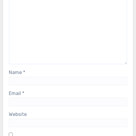
Name
*
Email
*
Website