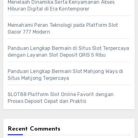
Menelaah Dinamika Serta Kenyamanan Akses
Hiburan Digital di Era Kontemporer
Memahami Peran Teknologi pada Platform Slot
Gacor 777 Modern
Panduan Lengkap Bermain di Situs Slot Terpercaya
dengan Layanan Slot Deposit QRIS 5 Ribu
Panduan Lengkap Bermain Slot Mahjong Ways di
Situs Mahjong Terpercaya
SLOT88 Platform Slot Online Favorit dengan
Proses Deposit Cepat dan Praktis
Recent Comments