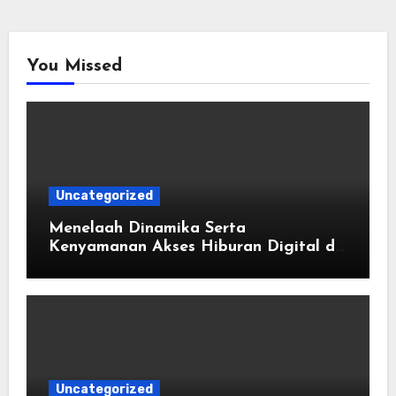
You Missed
Uncategorized
Menelaah Dinamika Serta
Kenyamanan Akses Hiburan Digital di
Era Kontemporer
Uncategorized