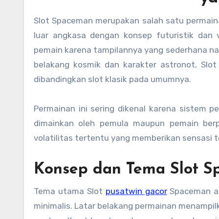
Slot Spaceman merupakan salah satu permai
luar angkasa dengan konsep futuristik dan 
pemain karena tampilannya yang sederhana na
belakang kosmik dan karakter astronot, Sl
dibandingkan slot klasik pada umumnya.
Permainan ini sering dikenal karena sistem 
dimainkan oleh pemula maupun pemain berpe
volatilitas tertentu yang memberikan sensasi t
Konsep dan Tema Slot 
Tema utama Slot
pusatwin gacor
Spaceman ad
minimalis. Latar belakang permainan menampi