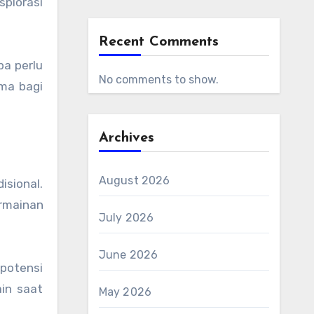
splorasi
Recent Comments
a perlu
No comments to show.
ama bagi
Archives
August 2026
isional.
ermainan
July 2026
June 2026
 potensi
in saat
May 2026