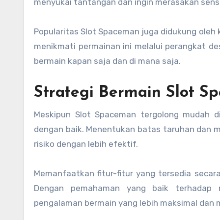
menyukai tantangan dan ingin merasakan sensas
Popularitas Slot Spaceman juga didukung oleh 
menikmati permainan ini melalui perangkat de
bermain kapan saja dan di mana saja.
Strategi Bermain Slot S
Meskipun Slot Spaceman tergolong mudah di
dengan baik. Menentukan batas taruhan dan
risiko dengan lebih efektif.
Memanfaatkan fitur-fitur yang tersedia secar
Dengan pemahaman yang baik terhadap m
pengalaman bermain yang lebih maksimal dan