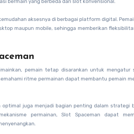
i bermain yang berbeda dari slot konvensional.
kemudahan aksesnya di berbagai platform digital. Pema
sktop maupun mobile, sehingga memberikan fleksibilit
paceman
mainkan, pemain tetap disarankan untuk mengatur s
 memahami ritme permainan dapat membantu pemain me
a optimal juga menjadi bagian penting dalam strategi 
ekanisme permainan, Slot Spaceman dapat mem
 menyenangkan.