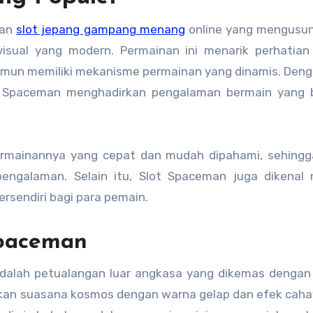
nan
slot jepang gampang menang
online yang mengusu
visual yang modern. Permainan ini menarik perhatian
mun memiliki mekanisme permainan yang dinamis. Deng
ot Spaceman menghadirkan pengalaman bermain yang 
permainannya yang cepat dan mudah dipahami, sehingg
ngalaman. Selain itu, Slot Spaceman juga dikenal m
ersendiri bagi para pemain.
Spaceman
alah petualangan luar angkasa yang dikemas dengan
lkan suasana kosmos dengan warna gelap dan efek cah