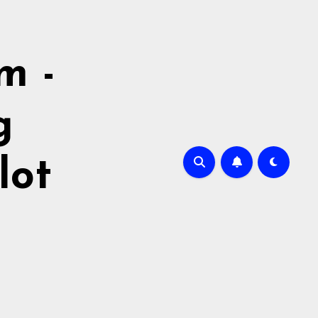
m -
g
lot