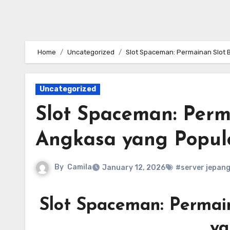
Home
Uncategorized
Slot Spaceman: Permainan Slot 
Uncategorized
Slot Spaceman: Perm
Angkasa yang Popul
By
Camila
January 12, 2026
#server jepan
Slot Spaceman: Permai
ya