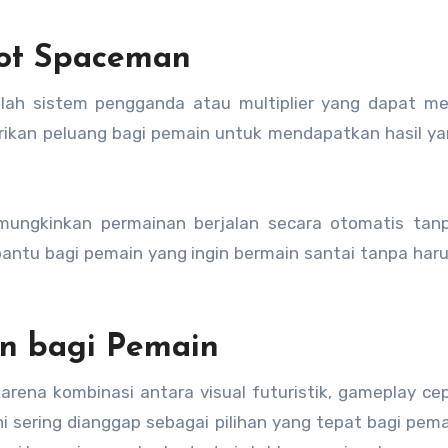
lot Spaceman
alah sistem pengganda atau multiplier yang dapat me
erikan peluang bagi pemain untuk mendapatkan hasil ya
emungkinkan permainan berjalan secara otomatis tanp
bantu bagi pemain yang ingin bermain santai tanpa haru
an bagi Pemain
karena kombinasi antara visual futuristik, gameplay ce
i sering dianggap sebagai pilihan yang tepat bagi pem