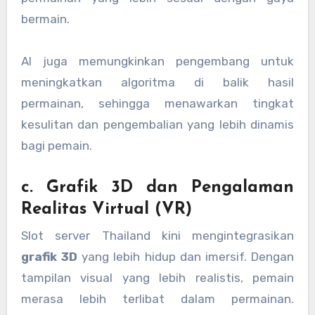
bermain.
AI juga memungkinkan pengembang untuk
meningkatkan algoritma di balik hasil
permainan, sehingga menawarkan tingkat
kesulitan dan pengembalian yang lebih dinamis
bagi pemain.
c.
Grafik 3D dan Pengalaman
Realitas Virtual (VR)
Slot server Thailand kini mengintegrasikan
grafik 3D
yang lebih hidup dan imersif. Dengan
tampilan visual yang lebih realistis, pemain
merasa lebih terlibat dalam permainan.