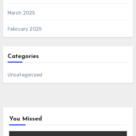
March 2025
February 2025
Categories
Uncategorized
You Missed