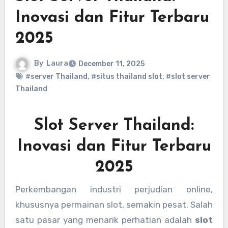
Inovasi dan Fitur Terbaru
2025
By
Laura
December 11, 2025
#server Thailand
,
#situs thailand slot
,
#slot server
Thailand
Slot Server Thailand:
Inovasi dan Fitur Terbaru
2025
Perkembangan industri perjudian online,
khususnya permainan slot, semakin pesat. Salah
satu pasar yang menarik perhatian adalah
slot