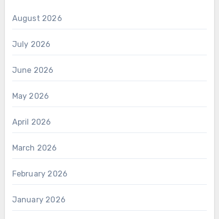
August 2026
July 2026
June 2026
May 2026
April 2026
March 2026
February 2026
January 2026