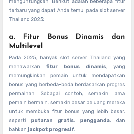
menguntungkan. Berikut adalah beberapa fitur
terbaru yang dapat Anda temui pada slot server
Thailand 2025:
a.
Fitur Bonus Dinamis dan
Multilevel
Pada 2025, banyak slot server Thailand yang
menawarkan
fitur bonus dinamis
, yang
memungkinkan pemain untuk mendapatkan
bonus yang berbeda-beda berdasarkan progres
permainan. Sebagai contoh, semakin lama
pemain bermain, semakin besar peluang mereka
untuk membuka fitur bonus yang lebih besar,
seperti
putaran gratis
,
pengganda
, dan
bahkan
jackpot progresif
.