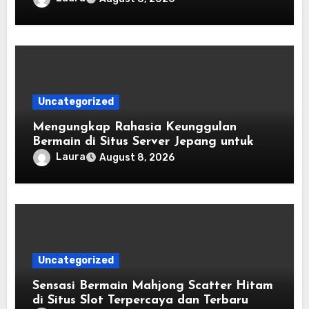
Uncategorized
Mengungkap Rahasia Keunggulan
Bermain di Situs Server Jepang untuk
Kemenangan Maksimal
Laura
August 8, 2026
Uncategorized
Sensasi Bermain Mahjong Scatter Hitam
di Situs Slot Terpercaya dan Terbaru