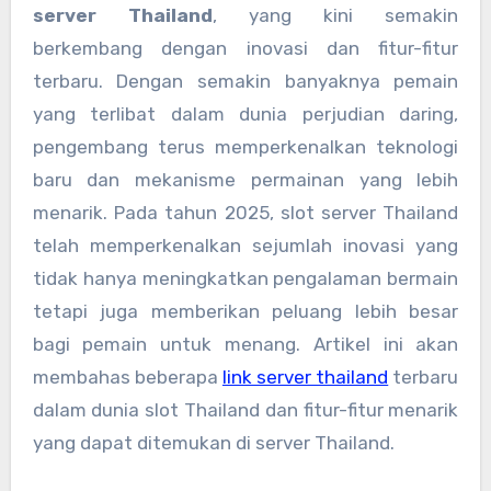
server Thailand
, yang kini semakin
berkembang dengan inovasi dan fitur-fitur
terbaru. Dengan semakin banyaknya pemain
yang terlibat dalam dunia perjudian daring,
pengembang terus memperkenalkan teknologi
baru dan mekanisme permainan yang lebih
menarik. Pada tahun 2025, slot server Thailand
telah memperkenalkan sejumlah inovasi yang
tidak hanya meningkatkan pengalaman bermain
tetapi juga memberikan peluang lebih besar
bagi pemain untuk menang. Artikel ini akan
membahas beberapa
link server thailand
terbaru
dalam dunia slot Thailand dan fitur-fitur menarik
yang dapat ditemukan di server Thailand.