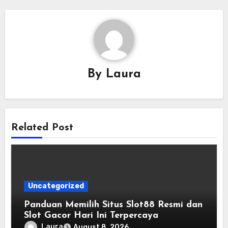
By
Laura
Related Post
Uncategorized
Panduan Memilih Situs Slot88 Resmi dan
Slot Gacor Hari Ini Terpercaya
Laura
August 8, 2026