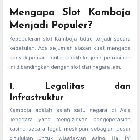
Mengapa Slot Kamboja
Menjadi Populer?
Kepopuleran slot Kamboja tidak terjadi secara
kebetulan. Ada sejumlah alasan kuat mengapa
banyak pemain mulai beralih ke jenis permainan
ini dibandingkan dengan slot dari negara lain.
1. Legalitas dan
Infrastruktur
Kamboja adalah salah satu negara di Asia
Tenggara yang mengizinkan pengoperasian
kasino secara legal, meskipun sebagian besar
ditujukan untuk wisatawan asing. Hal ini