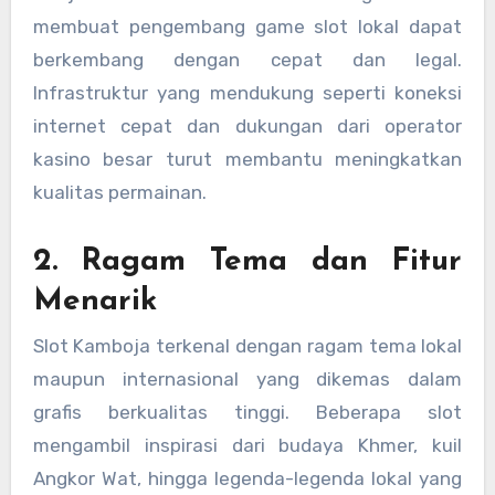
membuat pengembang game slot lokal dapat
berkembang dengan cepat dan legal.
Infrastruktur yang mendukung seperti koneksi
internet cepat dan dukungan dari operator
kasino besar turut membantu meningkatkan
kualitas permainan.
2. Ragam Tema dan Fitur
Menarik
Slot Kamboja terkenal dengan ragam tema lokal
maupun internasional yang dikemas dalam
grafis berkualitas tinggi. Beberapa slot
mengambil inspirasi dari budaya Khmer, kuil
Angkor Wat, hingga legenda-legenda lokal yang