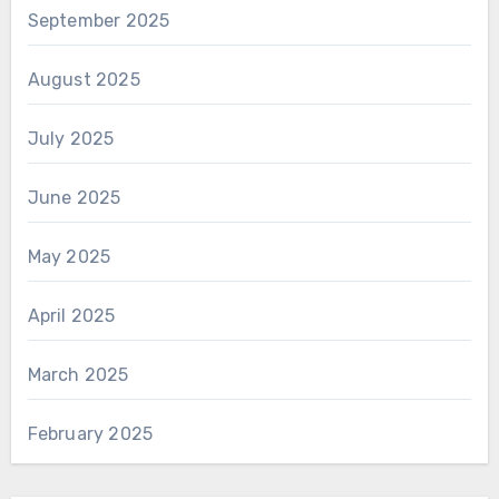
September 2025
August 2025
July 2025
June 2025
May 2025
April 2025
March 2025
February 2025