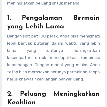
meningkatkan peluang untuk menang.
1. Pengalaman Bermain
yang Lebih Lama
Dengan slot bet 100 perak, Anda bisa menikmati
lebih banyak putaran dalam waktu yang lebih
lama, yang tentunya meningkatkan
kesempatan untuk mendapatkan kombinasi
kemenangan. Dengan modal yang minim, Anda
tetap bisa merasakan serunya permainan tanpa
harus khawatir kehilangan banyak uang.
2. Peluang Meningkatkan
Keahlian