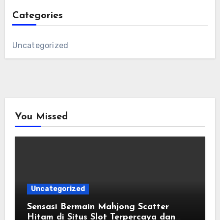
Categories
Uncategorized
You Missed
Uncategorized
Sensasi Bermain Mahjong Scatter
Hitam di Situs Slot Terpercaya dan