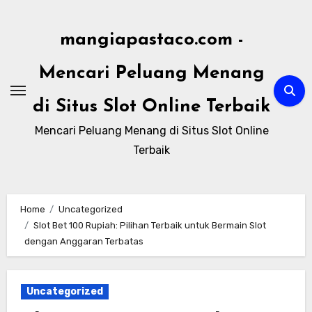
Skip
to
mangiapastaco.com -
content
Mencari Peluang Menang
di Situs Slot Online Terbaik
Mencari Peluang Menang di Situs Slot Online
Terbaik
Home
Uncategorized
Slot Bet 100 Rupiah: Pilihan Terbaik untuk Bermain Slot
dengan Anggaran Terbatas
Uncategorized