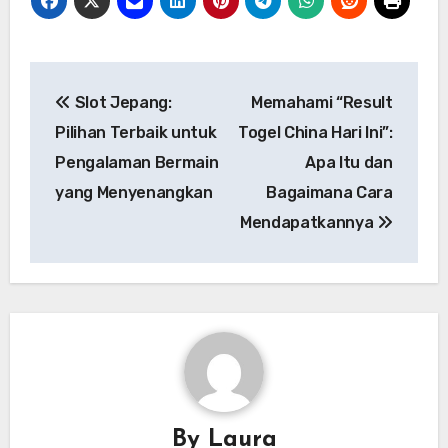
Post
Slot Jepang:
Memahami “Result
navigation
Pilihan Terbaik untuk
Togel China Hari Ini”:
Pengalaman Bermain
Apa Itu dan
yang Menyenangkan
Bagaimana Cara
Mendapatkannya
By
Laura