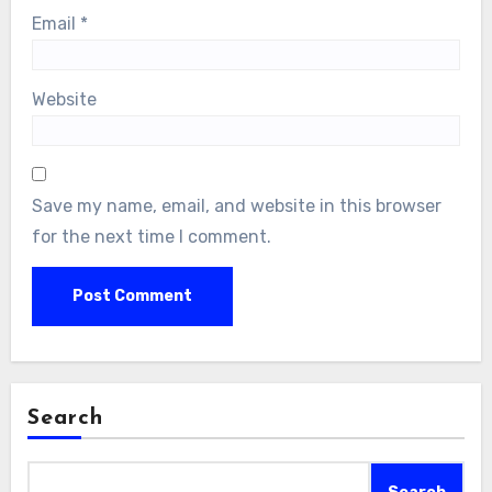
Email
*
Website
Save my name, email, and website in this browser
for the next time I comment.
Search