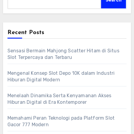
Search
Recent Posts
Sensasi Bermain Mahjong Scatter Hitam di Situs
Slot Terpercaya dan Terbaru
Mengenal Konsep Slot Depo 10K dalam Industri
Hiburan Digital Modern
Menelaah Dinamika Serta Kenyamanan Akses
Hiburan Digital di Era Kontemporer
Memahami Peran Teknologi pada Platform Slot
Gacor 777 Modern