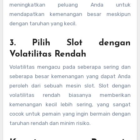
meningkatkan peluang Anda untuk
mendapatkan kemenangan besar meskipun
dengan taruhan yang kecil.
3. Pilih Slot dengan
Volatilitas Rendah
Volatilitas mengacu pada seberapa sering dan
seberapa besar kemenangan yang dapat Anda
peroleh dari sebuah mesin slot. Slot dengan
volatilitas rendah biasanya memberikan
kemenangan kecil lebih sering, yang sangat
cocok untuk pemain yang ingin bermain dengan
taruhan rendah dan minim risiko.