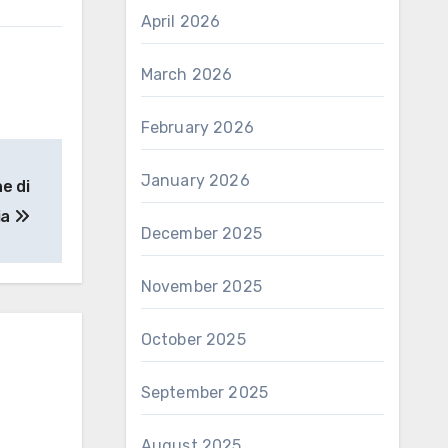
April 2026
March 2026
February 2026
January 2026
e di
ia
December 2025
November 2025
October 2025
September 2025
August 2025