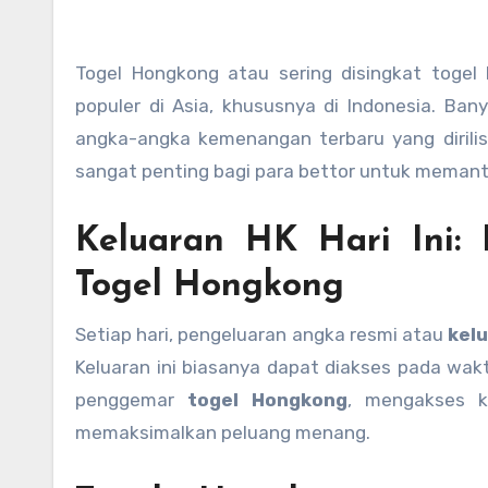
Togel Hongkong atau sering disingkat togel HK merupakan salah satu jenis permainan togel yang paling
populer di Asia, khususnya di Indonesia. Ba
angka-angka kemenangan terbaru yang dirili
sangat penting bagi para bettor untuk memant
Keluaran HK Hari Ini: 
Togel Hongkong
Setiap hari, pengeluaran angka resmi atau
kelu
Keluaran ini biasanya dapat diakses pada wakt
penggemar
togel Hongkong
, mengakses k
memaksimalkan peluang menang.