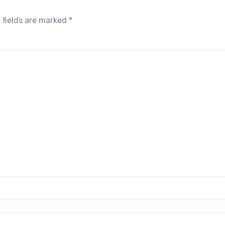
 fields are marked
*