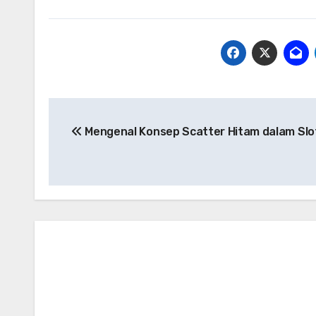
Post
Mengenal Konsep Scatter Hitam dalam Slot
navigation