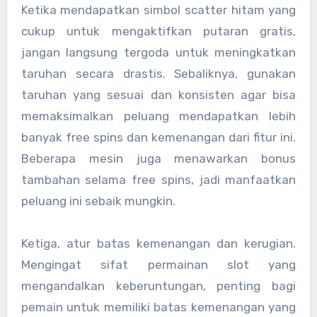
Ketika mendapatkan simbol scatter hitam yang
cukup untuk mengaktifkan putaran gratis,
jangan langsung tergoda untuk meningkatkan
taruhan secara drastis. Sebaliknya, gunakan
taruhan yang sesuai dan konsisten agar bisa
memaksimalkan peluang mendapatkan lebih
banyak free spins dan kemenangan dari fitur ini.
Beberapa mesin juga menawarkan bonus
tambahan selama free spins, jadi manfaatkan
peluang ini sebaik mungkin.
Ketiga, atur batas kemenangan dan kerugian.
Mengingat sifat permainan slot yang
mengandalkan keberuntungan, penting bagi
pemain untuk memiliki batas kemenangan yang