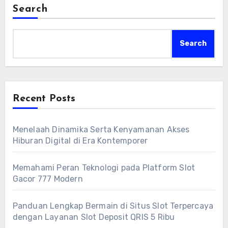
Search
Search
Recent Posts
Menelaah Dinamika Serta Kenyamanan Akses
Hiburan Digital di Era Kontemporer
Memahami Peran Teknologi pada Platform Slot
Gacor 777 Modern
Panduan Lengkap Bermain di Situs Slot Terpercaya
dengan Layanan Slot Deposit QRIS 5 Ribu