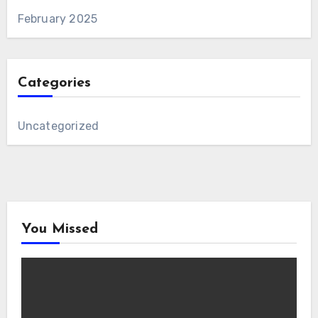
February 2025
Categories
Uncategorized
You Missed