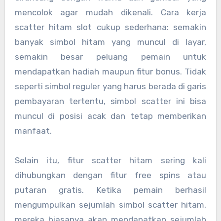
mencolok agar mudah dikenali. Cara kerja
scatter hitam slot cukup sederhana: semakin
banyak simbol hitam yang muncul di layar,
semakin besar peluang pemain untuk
mendapatkan hadiah maupun fitur bonus. Tidak
seperti simbol reguler yang harus berada di garis
pembayaran tertentu, simbol scatter ini bisa
muncul di posisi acak dan tetap memberikan
manfaat.
Selain itu, fitur scatter hitam sering kali
dihubungkan dengan fitur free spins atau
putaran gratis. Ketika pemain berhasil
mengumpulkan sejumlah simbol scatter hitam,
mereka biasanya akan mendapatkan sejumlah