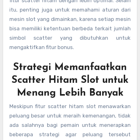
fitur scatter hitam dengan lebih optimal. Selain
itu, penting juga untuk memahami aturan dari
mesin slot yang dimainkan, karena setiap mesin
bisa memiliki ketentuan berbeda terkait jumlah
simbol scatter yang dibutuhkan untuk
mengaktifkan fitur bonus.
Strategi Memanfaatkan
Scatter Hitam Slot untuk
Menang Lebih Banyak
Meskipun fitur scatter hitam slot menawarkan
peluang besar untuk meraih kemenangan, tidak
ada salahnya bagi pemain untuk menerapkan
beberapa strategi agar peluang tersebut