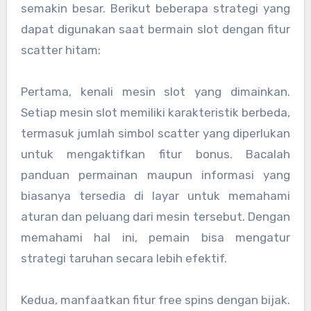
semakin besar. Berikut beberapa strategi yang
dapat digunakan saat bermain slot dengan fitur
scatter hitam:
Pertama, kenali mesin slot yang dimainkan.
Setiap mesin slot memiliki karakteristik berbeda,
termasuk jumlah simbol scatter yang diperlukan
untuk mengaktifkan fitur bonus. Bacalah
panduan permainan maupun informasi yang
biasanya tersedia di layar untuk memahami
aturan dan peluang dari mesin tersebut. Dengan
memahami hal ini, pemain bisa mengatur
strategi taruhan secara lebih efektif.
Kedua, manfaatkan fitur free spins dengan bijak.