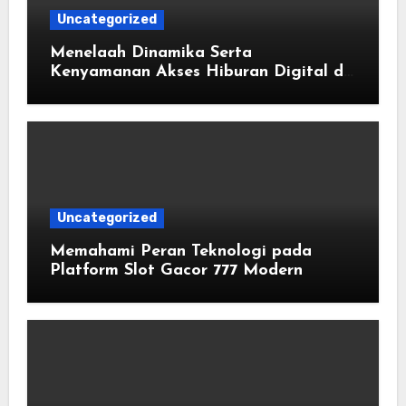
Uncategorized
Menelaah Dinamika Serta
Kenyamanan Akses Hiburan Digital di
Era Kontemporer
Uncategorized
Memahami Peran Teknologi pada
Platform Slot Gacor 777 Modern