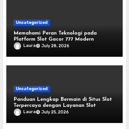
Uncategorized
Memahami Peran Teknologi pada
Platform Slot Gacor 777 Modern
Laura
July 28, 2026
Uncategorized
Panduan Lengkap Bermain di Situs Slot
Terpercaya dengan Layanan Slot
Deposit QRIS 5 Ribu
Laura
July 25, 2026