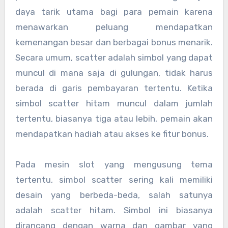
daya tarik utama bagi para pemain karena
menawarkan peluang mendapatkan
kemenangan besar dan berbagai bonus menarik.
Secara umum, scatter adalah simbol yang dapat
muncul di mana saja di gulungan, tidak harus
berada di garis pembayaran tertentu. Ketika
simbol scatter hitam muncul dalam jumlah
tertentu, biasanya tiga atau lebih, pemain akan
mendapatkan hadiah atau akses ke fitur bonus.
Pada mesin slot yang mengusung tema
tertentu, simbol scatter sering kali memiliki
desain yang berbeda-beda, salah satunya
adalah scatter hitam. Simbol ini biasanya
dirancang dengan warna dan gambar yang