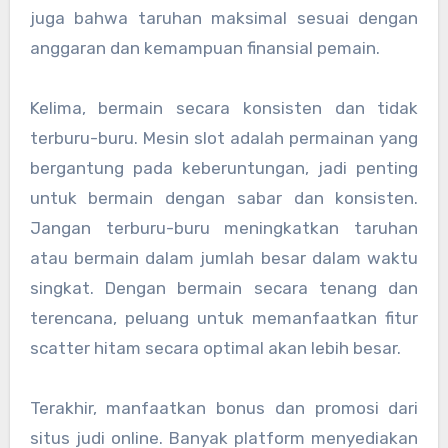
juga bahwa taruhan maksimal sesuai dengan
anggaran dan kemampuan finansial pemain.
Kelima, bermain secara konsisten dan tidak
terburu-buru. Mesin slot adalah permainan yang
bergantung pada keberuntungan, jadi penting
untuk bermain dengan sabar dan konsisten.
Jangan terburu-buru meningkatkan taruhan
atau bermain dalam jumlah besar dalam waktu
singkat. Dengan bermain secara tenang dan
terencana, peluang untuk memanfaatkan fitur
scatter hitam secara optimal akan lebih besar.
Terakhir, manfaatkan bonus dan promosi dari
situs judi online. Banyak platform menyediakan