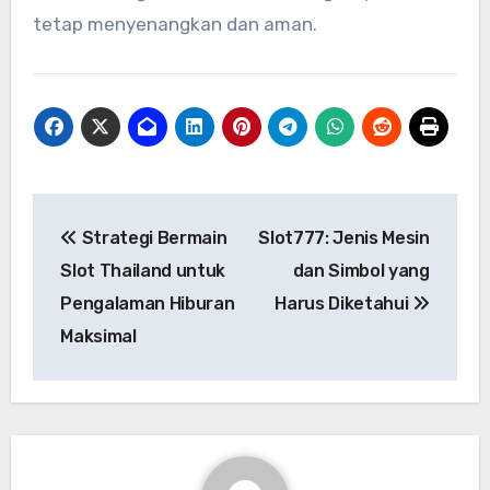
tetap menyenangkan dan aman.
Post
Strategi Bermain
Slot777: Jenis Mesin
navigation
Slot Thailand untuk
dan Simbol yang
Pengalaman Hiburan
Harus Diketahui
Maksimal