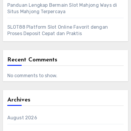
Panduan Lengkap Bermain Slot Mahjong Ways di
Situs Mahjong Terpercaya
SLOT88 Platform Slot Online Favorit dengan
Proses Deposit Cepat dan Praktis
Recent Comments
No comments to show.
Archives
August 2026