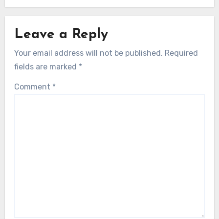
Leave a Reply
Your email address will not be published.
Required
fields are marked
*
Comment
*