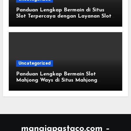
Panduan Lengkap Bermain di Situs
Slot Terpercaya dengan Layanan Slot
Deposit QRIS 5 Ribu
Uncategorized
Panduan Lengkap Bermain Slot
Mahjong Ways di Situs Mahjong
Terpercaya
mangiapastaco.com –