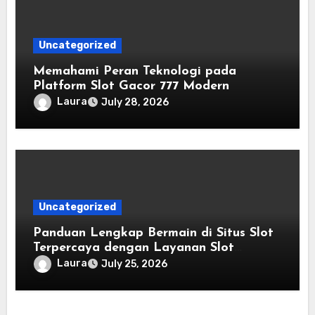
Uncategorized
Memahami Peran Teknologi pada
Platform Slot Gacor 777 Modern
Laura
July 28, 2026
Uncategorized
Panduan Lengkap Bermain di Situs Slot
Terpercaya dengan Layanan Slot
Deposit QRIS 5 Ribu
Laura
July 25, 2026