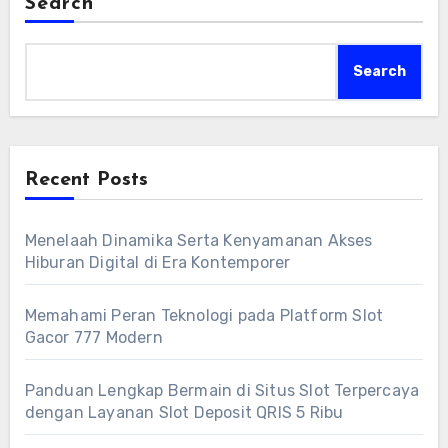
Search
Search
Recent Posts
Menelaah Dinamika Serta Kenyamanan Akses
Hiburan Digital di Era Kontemporer
Memahami Peran Teknologi pada Platform Slot
Gacor 777 Modern
Panduan Lengkap Bermain di Situs Slot Terpercaya
dengan Layanan Slot Deposit QRIS 5 Ribu