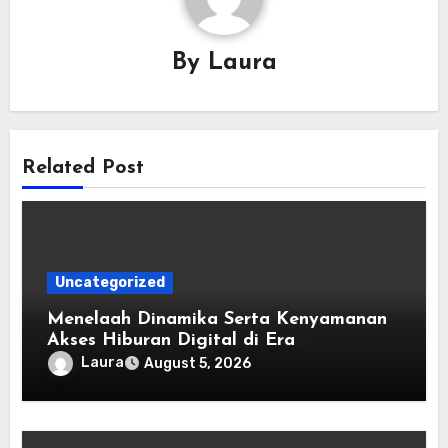
By
Laura
Related Post
Uncategorized
Menelaah Dinamika Serta Kenyamanan
Akses Hiburan Digital di Era
Kontemporer
Laura
August 5, 2026