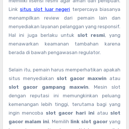
memiliki lisensi resmi agar aman dari penipuan.
Link
situs slot luar negeri
terpercaya biasanya
menampilkan review dari pemain lain dan
menyediakan layanan pelanggan yang responsif.
Hal ini juga berlaku untuk
slot resmi
, yang
menawarkan keamanan tambahan karena
berada di bawah pengawasan regulator.
Selain itu, pemain harus memperhatikan apakah
situs menyediakan
slot gacor maxwin
atau
slot gacor gampang maxwin
. Mesin slot
dengan reputasi ini memungkinkan peluang
kemenangan lebih tinggi, terutama bagi yang
ingin mencoba
slot gacor hari ini
atau
slot
gacor malam ini
. Memilih
link slot gacor
yang