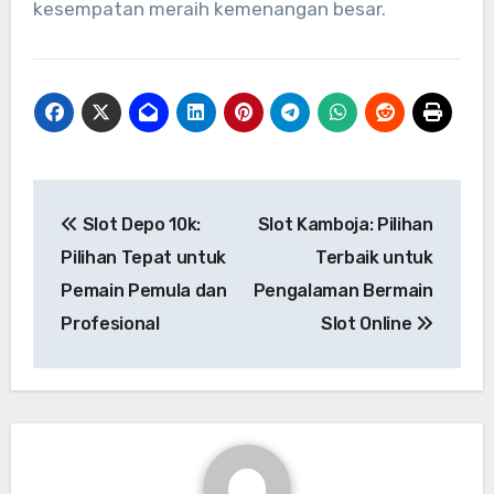
kesempatan meraih kemenangan besar.
Post
Slot Depo 10k:
Slot Kamboja: Pilihan
navigation
Pilihan Tepat untuk
Terbaik untuk
Pemain Pemula dan
Pengalaman Bermain
Profesional
Slot Online