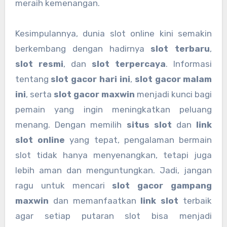
meraih kemenangan.
Kesimpulannya, dunia slot online kini semakin
berkembang dengan hadirnya
slot terbaru
,
slot resmi
, dan
slot terpercaya
. Informasi
tentang
slot gacor hari ini
,
slot gacor malam
ini
, serta
slot gacor maxwin
menjadi kunci bagi
pemain yang ingin meningkatkan peluang
menang. Dengan memilih
situs slot
dan
link
slot online
yang tepat, pengalaman bermain
slot tidak hanya menyenangkan, tetapi juga
lebih aman dan menguntungkan. Jadi, jangan
ragu untuk mencari
slot gacor gampang
maxwin
dan memanfaatkan
link slot
terbaik
agar setiap putaran slot bisa menjadi