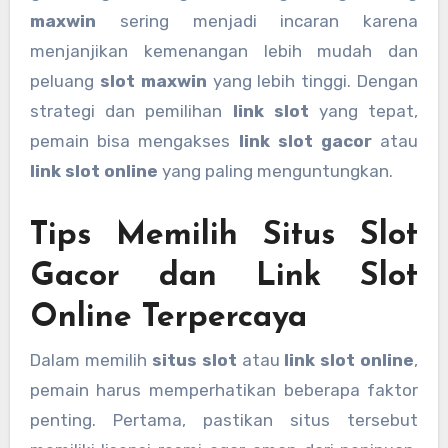
maxwin
sering menjadi incaran karena
menjanjikan kemenangan lebih mudah dan
peluang
slot maxwin
yang lebih tinggi. Dengan
strategi dan pemilihan
link slot
yang tepat,
pemain bisa mengakses
link slot gacor
atau
link slot online
yang paling menguntungkan.
Tips Memilih Situs Slot
Gacor dan Link Slot
Online Terpercaya
Dalam memilih
situs slot
atau
link slot online
,
pemain harus memperhatikan beberapa faktor
penting. Pertama, pastikan situs tersebut