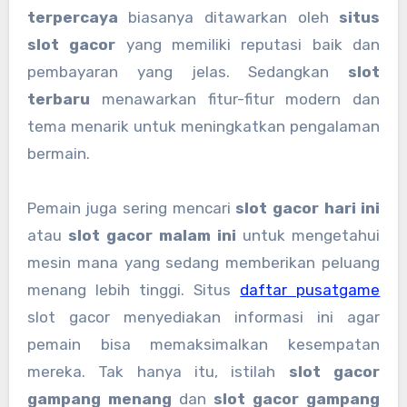
terpercaya
biasanya ditawarkan oleh
situs
slot gacor
yang memiliki reputasi baik dan
pembayaran yang jelas. Sedangkan
slot
terbaru
menawarkan fitur-fitur modern dan
tema menarik untuk meningkatkan pengalaman
bermain.
Pemain juga sering mencari
slot gacor hari ini
atau
slot gacor malam ini
untuk mengetahui
mesin mana yang sedang memberikan peluang
menang lebih tinggi. Situs
daftar pusatgame
slot gacor menyediakan informasi ini agar
pemain bisa memaksimalkan kesempatan
mereka. Tak hanya itu, istilah
slot gacor
gampang menang
dan
slot gacor gampang