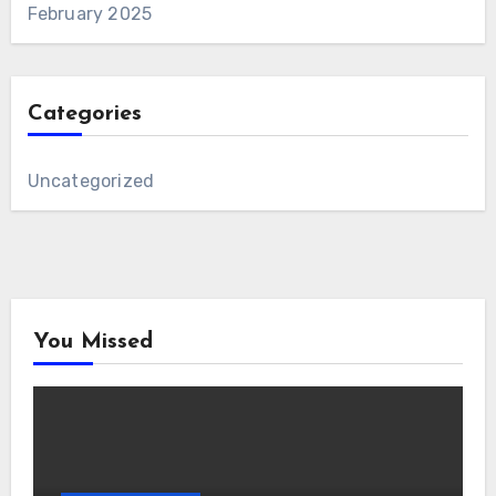
February 2025
Categories
Uncategorized
You Missed