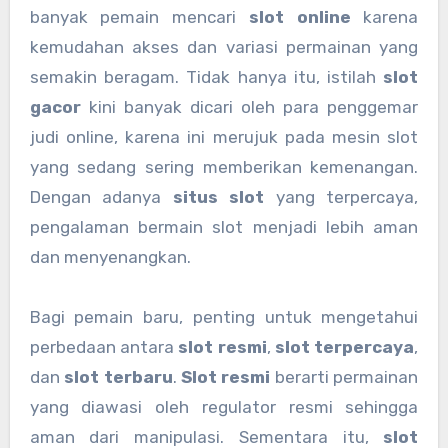
banyak pemain mencari
slot online
karena
kemudahan akses dan variasi permainan yang
semakin beragam. Tidak hanya itu, istilah
slot
gacor
kini banyak dicari oleh para penggemar
judi online, karena ini merujuk pada mesin slot
yang sedang sering memberikan kemenangan.
Dengan adanya
situs slot
yang terpercaya,
pengalaman bermain slot menjadi lebih aman
dan menyenangkan.
Bagi pemain baru, penting untuk mengetahui
perbedaan antara
slot resmi
,
slot terpercaya
,
dan
slot terbaru
.
Slot resmi
berarti permainan
yang diawasi oleh regulator resmi sehingga
aman dari manipulasi. Sementara itu,
slot