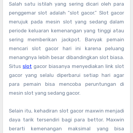
Salah satu istilah yang sering dicari oleh para
penggemar slot adalah “slot gacor.” Slot gacor
merujuk pada mesin slot yang sedang dalam
periode keluaran kemenangan yang tinggi atau
sering memberikan jackpot. Banyak pemain
mencari slot gacor hari ini karena peluang
menangnya lebih besar dibandingkan slot biasa.
Situs
slot
gacor biasanya menyediakan link slot
gacor yang selalu diperbarui setiap hari agar
para pemain bisa mencoba peruntungan di
mesin slot yang sedang gacor.
Selain itu, kehadiran slot gacor maxwin menjadi
daya tarik tersendiri bagi para bettor. Maxwin
berarti kemenangan maksimal yang bisa