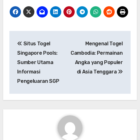
Post
Situs Togel
Mengenal Togel
navigation
Singapore Pools:
Cambodia: Permainan
Sumber Utama
Angka yang Populer
Informasi
di Asia Tenggara
Pengeluaran SGP