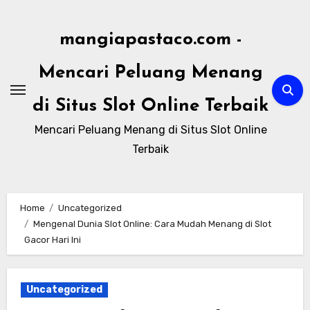
Skip
to
mangiapastaco.com -
content
Mencari Peluang Menang
di Situs Slot Online Terbaik
Mencari Peluang Menang di Situs Slot Online
Terbaik
Home
Uncategorized
Mengenal Dunia Slot Online: Cara Mudah Menang di Slot
Gacor Hari Ini
Uncategorized