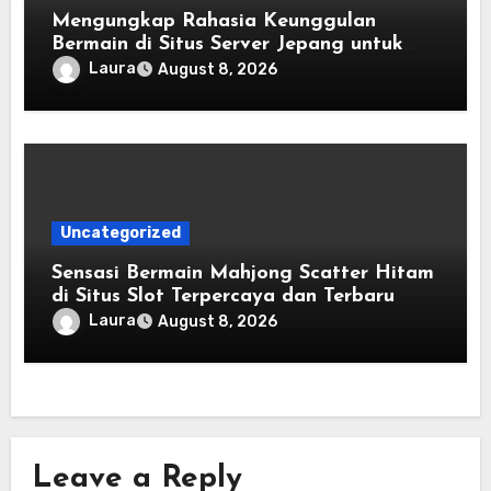
Mengungkap Rahasia Keunggulan
Bermain di Situs Server Jepang untuk
Kemenangan Maksimal
Laura
August 8, 2026
Uncategorized
Sensasi Bermain Mahjong Scatter Hitam
di Situs Slot Terpercaya dan Terbaru
Laura
August 8, 2026
Leave a Reply