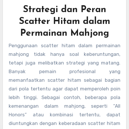
Strategi dan Peran
Scatter Hitam dalam
Permainan Mahjong
Penggunaan scatter hitam dalam permainan
mahjong tidak hanya soal keberuntungan,
tetapi juga melibatkan strategi yang matang.
Banyak pemain profesional yang
memanfaatkan scatter hitam sebagai bagian
dari pola tertentu agar dapat memperoleh poin
lebih tinggi. Sebagai contoh, beberapa pola
kemenangan dalam mahjong, seperti “All
Honors” atau kombinasi tertentu, dapat
diuntungkan dengan keberadaan scatter hitam