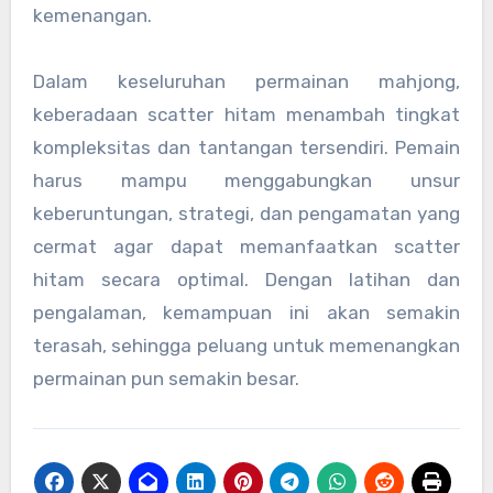
kemenangan.
Dalam keseluruhan permainan mahjong,
keberadaan scatter hitam menambah tingkat
kompleksitas dan tantangan tersendiri. Pemain
harus mampu menggabungkan unsur
keberuntungan, strategi, dan pengamatan yang
cermat agar dapat memanfaatkan scatter
hitam secara optimal. Dengan latihan dan
pengalaman, kemampuan ini akan semakin
terasah, sehingga peluang untuk memenangkan
permainan pun semakin besar.