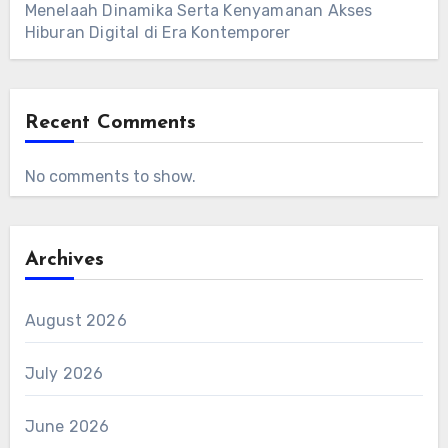
Menelaah Dinamika Serta Kenyamanan Akses
Hiburan Digital di Era Kontemporer
Recent Comments
No comments to show.
Archives
August 2026
July 2026
June 2026