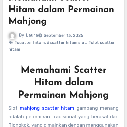
Hitam dalam Permainan
Mahjong
By
Laura
September 13, 2025
#scatter hitam
,
#scatter hitam slot
,
#slot scatter
hitam
Memahami Scatter
Hitam dalam
Permainan Mahjong
Slot
mahjong scatter hitam
gampang menang
adalah permainan tradisional yang berasal dari
Tiongkok, yang dimainkan dengan menggunakan