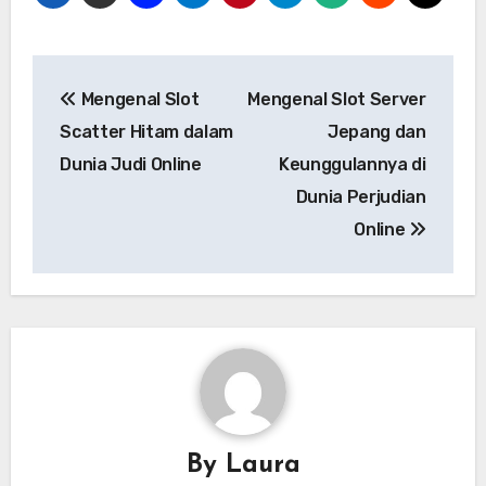
Post
Mengenal Slot
Mengenal Slot Server
navigation
Scatter Hitam dalam
Jepang dan
Dunia Judi Online
Keunggulannya di
Dunia Perjudian
Online
By
Laura