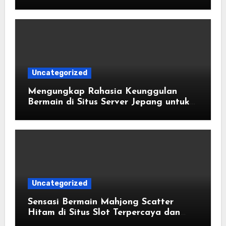
Uncategorized
Mengungkap Rahasia Keunggulan
Bermain di Situs Server Jepang untuk
Kemenangan Maksimal
Uncategorized
Sensasi Bermain Mahjong Scatter
Hitam di Situs Slot Terpercaya dan
Terbaru